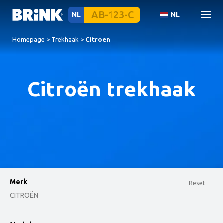
NL
NL
Homepage
>
Trekhaak
>
Citroen
Citroën trekhaak
Merk
Reset
CITROËN