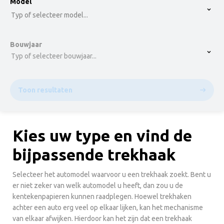
option , selected.
Model
Select is focused ,type to refine list, press Down t
Typ of selecteer model...
Bouwjaar
Typ of selecteer bouwjaar...
Toon resultaten
Kies uw type en vind de
bijpassende trekhaak
Selecteer het automodel waarvoor u een trekhaak zoekt. Bent u
er niet zeker van welk automodel u heeft, dan zou u de
kentekenpapieren kunnen raadplegen. Hoewel trekhaken
achter een auto erg veel op elkaar lijken, kan het mechanisme
van elkaar afwijken. Hierdoor kan het zijn dat een trekhaak