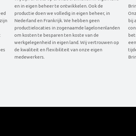
en in eigen beheer te ontwikkelen. Ook de
Bri
eed
productie doen we volledig in eigen beheer, in
Onz
zijn
Nederland en Frankrijk. We hebben geen
bij
productielocaties in zogenaamde lagelonenlanden
con
t
om kosten te besparen ten koste van de
bet
werkgelegenheid in eigen land. Wij vertrouwen op
een
ges
de kwaliteit en flexibiliteit van onze eigen
tij
medewerkers.
Bri