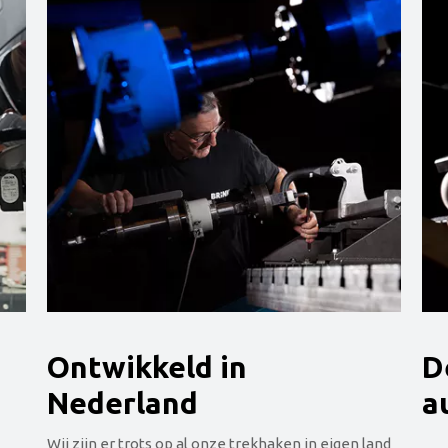
Ontwikkeld in
D
Nederland
a
Wij zijn er trots op al onze trekhaken in eigen land