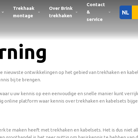
Contact
Trekhaak
Over Brink
&
NL
montage
trekhaken
service
rning
de nieuwste ontwikkelingen op het gebied van trekhaken en kabelse
nis bij te brengen.
waar u uw kennis op een eenvoudige en snelle manier kunt verrij
g online platform waar kennis over trekhaken en kabelsets bijge
werk te maken heeft met trekhaken en kabelsets. Het is dus niet a
 een groothandel is het zeer nuttig om basiskennis te hebben van 