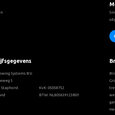
Me
en
Sin
uit
ijfsgegevens
B
owing Systems B.V.
Bri
ieweg 5
Gr
 Staphorst
KvK: 05058752
tre
and
BTW: NL805639123B01
wer
gar
He