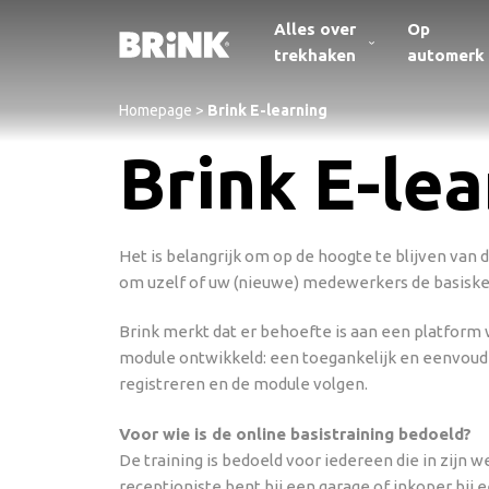
Alles over
Op
trekhaken
automerk
Homepage
>
Brink E-learning
Brink E-lea
Het is belangrijk om op de hoogte te blijven van 
om uzelf of uw (nieuwe) medewerkers de basisken
Brink merkt dat er behoefte is aan een platform 
module ontwikkeld: een toegankelijk en eenvoudi
registreren en de module volgen.
Voor wie is de online basistraining bedoeld?
De training is bedoeld voor iedereen die in zijn 
receptioniste bent bij een garage of inkoper bij