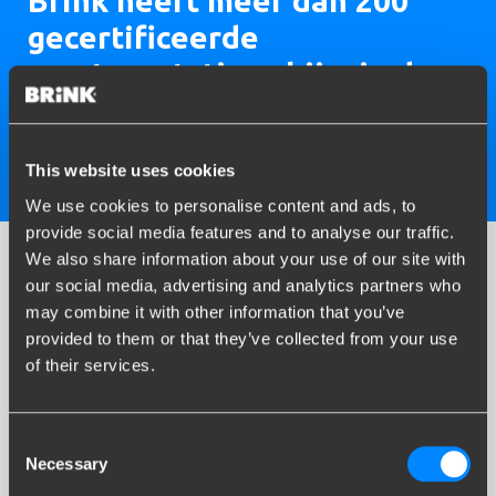
Brink heeft meer dan 200
gecertificeerde
montagestations bij u in de
buurt
Bekijk alle montagepunten
This website uses cookies
We use cookies to personalise content and ads, to
provide social media features and to analyse our traffic.
Your Perfect Fit
We also share information about your use of our site with
our social media, advertising and analytics partners who
Bij Brink geloven we in
‘Your Perfect Fit’
– onze belofte om
may combine it with other information that you’ve
altijd de
perfecte trekhaakoplossing
te vinden, afgestemd op
provided to them or that they’ve collected from your use
jouw unieke behoeften. Wat je uitdaging ook is – complex,
of their services.
technisch of bijzonder veeleisend – wij denken mee, kijken
verder en leveren maatwerk. Deze klantgerichte aanpak zit diep
in ons DNA.
Consent
Necessary
Selection
Your Perfect Fit
staat voor meer dan alleen een passende