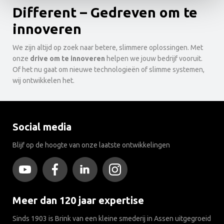
Different – Gedreven om te
innoveren
We zijn altijd op zoek naar betere, slimmere oplossingen. Met
onze
drive om te innoveren
helpen we jouw bedrijf vooruit.
Of het nu gaat om nieuwe technologieën of slimme systemen,
wij ontwikkelen het.
Social media
Blijf op de hoogte van onze laatste ontwikkelingen
Meer dan 120 jaar expertise
Sinds 1903 is Brink van een kleine smederij in Assen uitgegroeid