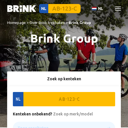
NL
NL
Homepage
>
Over Brink trekhaken
>
Brink Group
Brink Group
Zoek op kenteken
NL
Kenteken onbekend
?
Zoek op merk/model