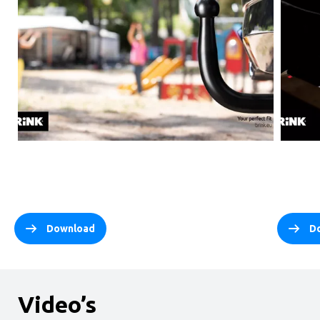
‎
‎
Download
D
Video’s