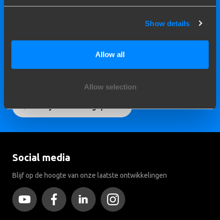
Show details
Brink
heeft
meer dan 200
gecertificeerde
Allow all
montagestations
bij u in de
buurt
Allow selection
Bekijk alle montagepunten
Social media
Blijf op de hoogte van onze laatste ontwikkelingen