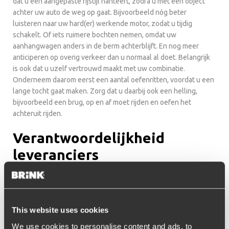
dat u een aangepaste rijstijl hanteert, zodra u met een object
achter uw auto de weg op gaat. Bijvoorbeeld nóg beter
luisteren naar uw hard(er) werkende motor, zodat u tijdig
schakelt. Of iets ruimere bochten nemen, omdat uw
aanhangwagen anders in de berm achterblijft. En nog meer
anticiperen op overig verkeer dan u normaal al doet. Belangrijk
is ook dat u uzelf vertrouwd maakt met uw combinatie.
Onderneem daarom eerst een aantal oefenritten, voordat u een
lange tocht gaat maken. Zorg dat u daarbij ook een helling,
bijvoorbeeld een brug, op en af moet rijden en oefen het
achteruit rijden.
Verantwoordelijkheid
leveranciers
De grootste verantwoordelijkheid voor het garanderen van de
veiligheid ligt uiteraard bij ons als leverancier van
trekhaken
, de
officiële autofabrikanten en de leveranciers van aanhangers,
caravans, boot- of paardentrailers. Allemaal hebben ze
This website uses cookies
veiligheidssystemen ontwikkeld die een veilige rit
We use cookies to personalise content and ads, to