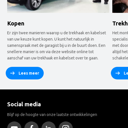
Kopen
Trek
Er zijn twee manieren waarop u de trekhaak en kabelset
Het mont
van uw keuze kunt kopen. U kunt het natuurlijk in
speciali
samenspraak met de garagist bij u in de buurt doen. Een
met door
snellere manier is om via deze website online tot
altijd he
aanschaf van uw trekhaak en kabelset over te gaan.
schakele
Lees meer
L
Social media
Blijf op de hoogte van onze laatste ontwikkelingen