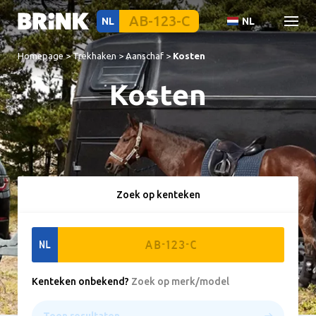
NL
NL
Homepage
>
Trekhaken
>
Aanschaf
>
Kosten
Kosten
Zoek op kenteken
NL
Kenteken onbekend
?
Zoek op merk/model