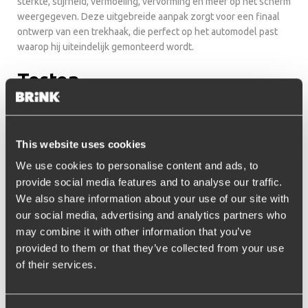
sterkte, stijfheid, vermoeiing, vervorming en meer op het scherm
weergegeven. Deze uitgebreide aanpak zorgt voor een finaal
ontwerp van een trekhaak, die perfect op het automodel past
waarop hij uiteindelijk gemonteerd wordt.
Testen
Vanuit de 3D-tekening produceert Brink de
trekhaken
. Deze
ondergaat in ons eigen geavanceerde testcentrum vele
kwaliteitstesten, waarin hij blootgesteld wordt aan de meest
This website uses cookies
extreme omstandigheden om de veiligheid, duurzaamheid en
We use cookies to personalise content and ads, to
kracht te meten. Pas als de trekhaak alle tests glansrijk
doorstaat en aan alle internationale richtlijnen voldoet, gaat
provide social media features and to analyse our traffic.
deze in productie.
We also share information about your use of our site with
our social media, advertising and analytics partners who
may combine it with other information that you’ve
provided to them or that they’ve collected from your use
of their services.