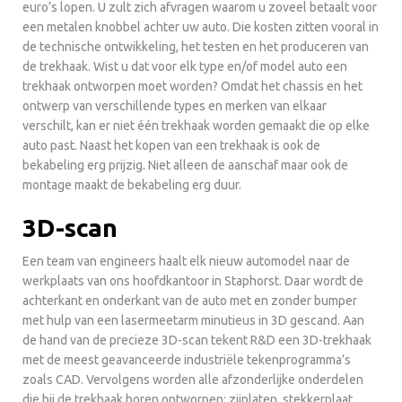
euro’s lopen. U zult zich afvragen waarom u zoveel betaalt voor
een metalen knobbel achter uw auto. Die kosten zitten vooral in
de technische ontwikkeling, het testen en het produceren van
de trekhaak. Wist u dat voor elk type en/of model auto een
trekhaak ontworpen moet worden? Omdat het chassis en het
ontwerp van verschillende types en merken van elkaar
verschilt, kan er niet één trekhaak worden gemaakt die op elke
auto past. Naast het kopen van een trekhaak is ook de
bekabeling erg prijzig. Niet alleen de aanschaf maar ook de
montage maakt de bekabeling erg duur.
3D-scan
Een team van engineers haalt elk nieuw automodel naar de
werkplaats van ons hoofdkantoor in Staphorst. Daar wordt de
achterkant en onderkant van de auto met en zonder bumper
met hulp van een lasermeetarm minutieus in 3D gescand. Aan
de hand van de precieze 3D-scan tekent R&D een 3D-trekhaak
met de meest geavanceerde industriële tekenprogramma’s
zoals CAD. Vervolgens worden alle afzonderlijke onderdelen
die bij de trekhaak horen ontworpen: zijplaten, stekkerplaat,