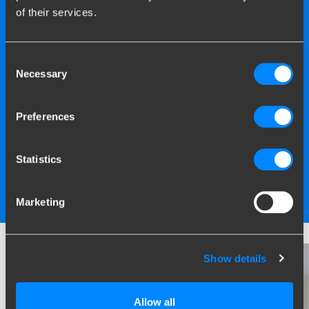
of their services.
Consent
Necessary
Selection
Brink
heeft
meer dan 200
gecertificeerde
Preferences
montagestations
bij u in de
buurt.
Statistics
Bekijk alle montagestations
Marketing
Show details
Allow all