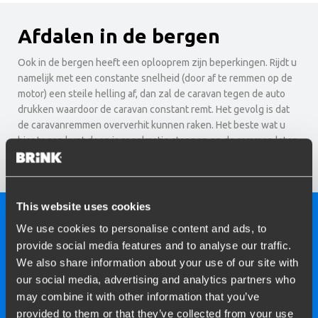
Afdalen in de bergen
Ook in de bergen heeft een oplooprem zijn beperkingen. Rijdt u
namelijk met een constante snelheid (door af te remmen op de
motor) een steile helling af, dan zal de caravan tegen de auto
drukken waardoor de caravan constant remt. Het gevolg is dat
de caravanremmen oververhit kunnen raken. Het beste wat u
hier tegen kunt doen is regelmatig stoppen en de remmen laten
afkoelen.
This website uses cookies
We use cookies to personalise content and ads, to
provide social media features and to analyse our traffic.
We also share information about your use of our site with
our social media, advertising and analytics partners who
may combine it with other information that you’ve
provided to them or that they’ve collected from your use