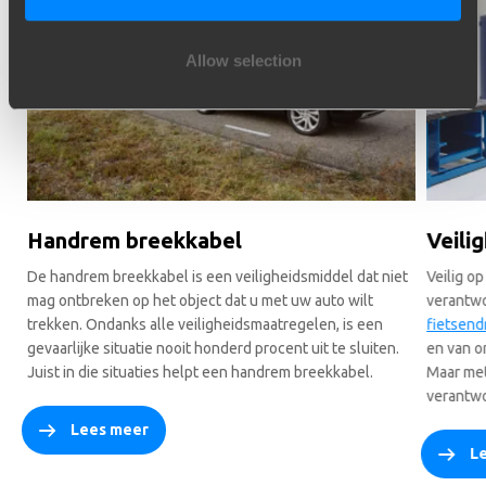
Allow selection
Handrem breekkabel
Veili
De handrem breekkabel is een veiligheidsmiddel dat niet
Veilig o
mag ontbreken op het object dat u met uw auto wilt
verantwo
trekken. Ondanks alle veiligheidsmaatregelen, is een
fietsend
gevaarlijke situatie nooit honderd procent uit te sluiten.
en van o
Juist in die situaties helpt een handrem breekkabel.
Maar met
verantwoo
Lees meer
L