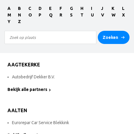
A
B
C
D
E
F
G
H
I
J
K
L
M
N
O
P
Q
R
S
T
U
V
W
X
Y
Z
Zoeken
AAGTEKERKE
Autobedrijf Dekker B.V.
Bekijk alle partners
AALTEN
Eurorepar Car Service Blekkink