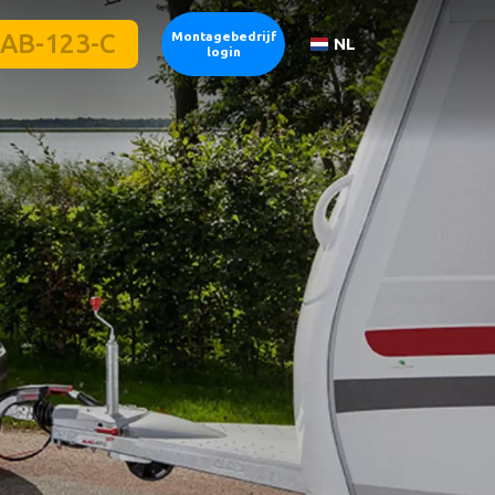
Montagebedrijf
NL
login