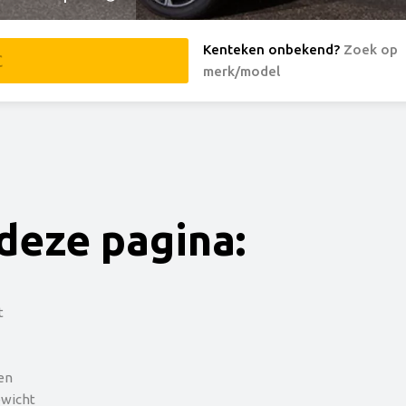
Kenteken onbekend
?
Zoek op
merk/model
deze pagina:
t
en
ewicht