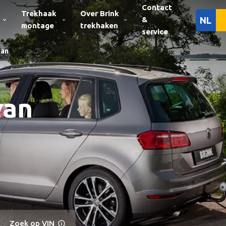
Contact
Trekhaak
Over Brink
&
NL
montage
trekhaken
service
van
van
Zoek op VIN