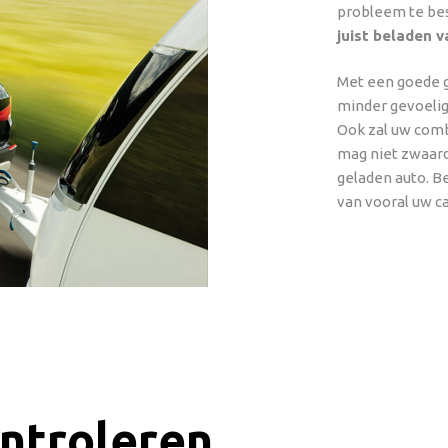
probleem te be
juist beladen 
Met een goede g
minder gevoelig
Ook zal uw comb
mag niet zwaard
geladen auto. Be
van vooral uw c
ntroleren