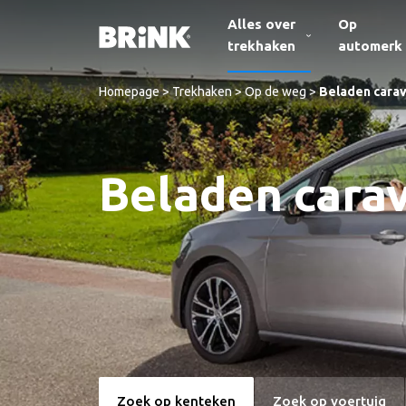
Alles over
Op
trekhaken
automerk
Homepage
>
Trekhaken
>
Op de weg
>
Beladen cara
Beladen cara
Zoek op kenteken
Zoek op voertuig