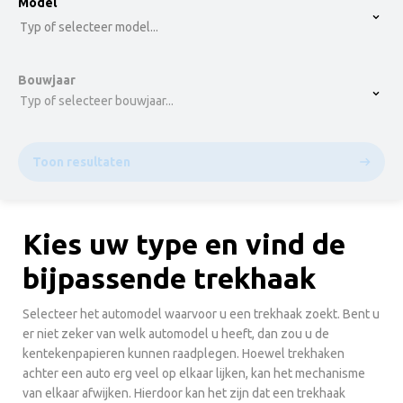
option , selected.
Model
Select is focused ,type to refine list, press Down t
Typ of selecteer model...
Bouwjaar
Typ of selecteer bouwjaar...
Toon resultaten
Kies uw type en vind de
bijpassende trekhaak
Selecteer het automodel waarvoor u een trekhaak zoekt. Bent u
er niet zeker van welk automodel u heeft, dan zou u de
kentekenpapieren kunnen raadplegen. Hoewel trekhaken
achter een auto erg veel op elkaar lijken, kan het mechanisme
van elkaar afwijken. Hierdoor kan het zijn dat een trekhaak