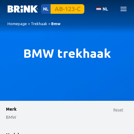
NL
NL
Homepage
>
Trekhaak
>
Bmw
BMW trekhaak
Merk
Reset
BMW