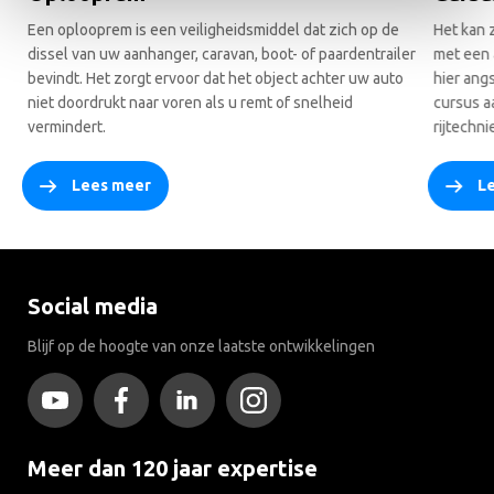
Een oplooprem is een veiligheidsmiddel dat zich op de
Het kan z
dissel van uw aanhanger, caravan, boot- of paardentrailer
met een 
bevindt. Het zorgt ervoor dat het object achter uw auto
hier angs
niet doordrukt naar voren als u remt of snelheid
cursus aa
vermindert.
rijtechni
Lees meer
L
Social media
Blijf op de hoogte van onze laatste ontwikkelingen
Meer dan 120 jaar expertise