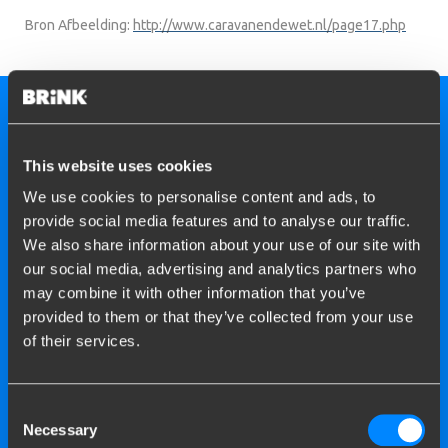
Bron Afbeelding:
http://www.caravanendewet.nl/page17.php
This website uses cookies
We use cookies to personalise content and ads, to
provide social media features and to analyse our traffic.
We also share information about your use of our site with
our social media, advertising and analytics partners who
may combine it with other information that you’ve
provided to them or that they’ve collected from your use
of their services.
Vind een Brink
montagestation bij u in de
Consent
Necessary
Selection
buurt.