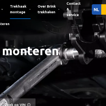
Contact
Trekhaak
Over Brink
&
NL
montage
trekhaken
service
nteren
k monteren
Zoek op VIN