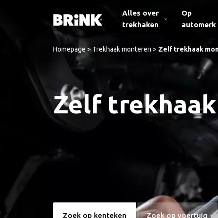
Alles over
Op
trekhaken
automerk
Homepage
>
Trekhaak monteren
>
Zelf trekhaak mo
Zelf trekhaa
Zoek op kenteken
Zoek op voertuig