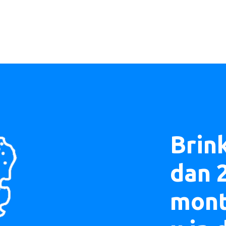
Brin
dan 
mont