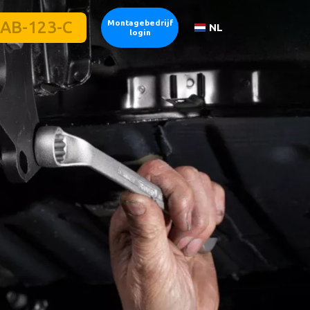
Montagebedrijf
NL
login