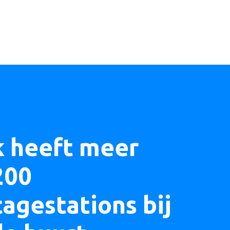
k heeft meer
200
agestations bij