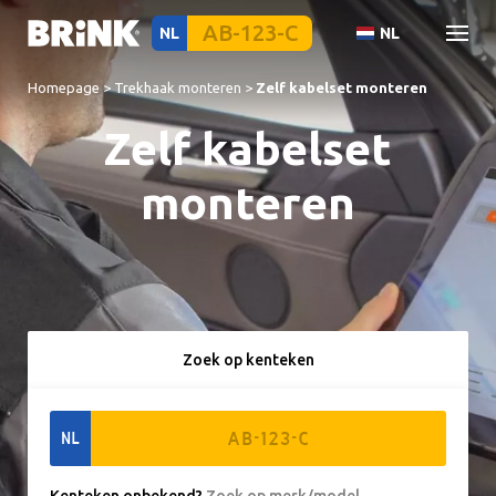
NL
NL
Homepage
>
Trekhaak monteren
>
Zelf kabelset monteren
Zelf kabelset
monteren
Zoek op kenteken
NL