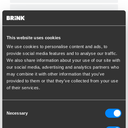
Stap 9 - Trim verwijder-set
Stap 10 - Kabel plaatsen
This website uses cookies
We use cookies to personalise content and ads, to
Stap 11 - Connectie maken
provide social media features and to analyse our traffic.
We also share information about your use of our site with
our social media, advertising and analytics partners who
Stap 12 - Stekkerterminals
may combine it with other information that you’ve
provided to them or that they’ve collected from your use
of their services.
Stap 13 - Klemverbindingen zelf monteren
Consent
Stap 14 - AMP-stekkers
Necessary
Selection
Stap 15 - Connectie maken met CAN-Bus