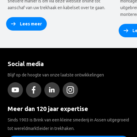
snellere manier is om via deze website online tot
montages
aanschaf van uw trekhaak en kabelset over te gaan.
uitgebre
monteren
Lees meer
L
Social media
Blijf op de hoogte van onze laatste ontwikkelingen
Meer dan 120 jaar expertise
Sinds 1903 is Brink van een kleine smederij in Assen uitgegroeid
tot wereldmarktleider in trekhaken.