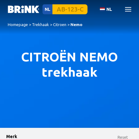
NL
NL
Homepage
>
Trekhaak
>
Citroen
>
Nemo
CITROËN NEMO
trekhaak
Merk
Reset