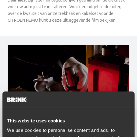
Daarnaast zijn alle montagebedrijven getraind om de trekhaak
voor uw auto juist te installeren. Voor een uitgebreide uitleg
over de kwaliteit van onze trekhaak en kabelset voor de
CITROËN NEMO kunt u deze
uitleggevende film bekijken
.
This website uses cookies
Voordelen van Brink
We use cookies to personalise content and ads, to