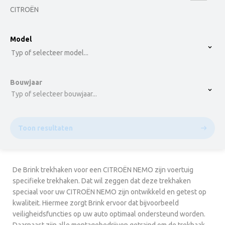
CITROËN
option , selected.
Model
Select is focused ,type to refine list, press Down t
Typ of selecteer model...
Bouwjaar
Typ of selecteer bouwjaar...
Toon resultaten
De Brink trekhaken voor een CITROËN NEMO zijn voertuig
specifieke trekhaken. Dat wil zeggen dat deze trekhaken
speciaal voor uw CITROËN NEMO zijn ontwikkeld en getest op
kwaliteit. Hiermee zorgt Brink ervoor dat bijvoorbeeld
veiligheidsfuncties op uw auto optimaal ondersteund worden.