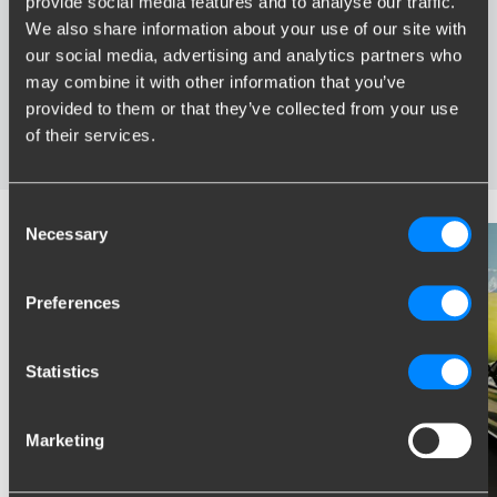
provide social media features and to analyse our traffic.
Grootste assortiment trekhaken van Nederland
We also share information about your use of our site with
Trekhaak speciaal afgestemd op uw automerk en model
our social media, advertising and analytics partners who
Veilige, gecertificeerde trekhaken
may combine it with other information that you’ve
Montage bij u in de buurt
provided to them or that they’ve collected from your use
Diverse trekhaakopties; vaste, wegneembare en
wegdraaibare trekhaken
of their services.
Consent
Necessary
Selection
Preferences
Statistics
Marketing