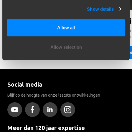
Show details
Hulp nodig bij het kiezen?
Wist 
Allow all
Heeft u hulp nodig bij het kiezen van de juiste voertuig?
Er rijde
Neem contact met ons. Wij helpen u graag!
trekhaak
Allow selection
Lees meer
Le
Social media
Blijf op de hoogte van onze laatste ontwikkelingen
Meer dan 120 jaar expertise