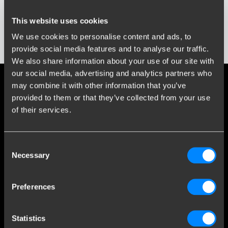
Typ of selecteer bouwjaar...
Social media
This website uses cookies
Blijf op de hoogte van onze laatste ontwikkelingen
We use cookies to personalise content and ads, to
Toon resultaten
provide social media features and to analyse our traffic.
We also share information about your use of our site with
our social media, advertising and analytics partners who
may combine it with other information that you’ve
Meer dan 120 jaar expertise
provided to them or that they’ve collected from your use
Sinds 1903 is Brink van een kleine smederij in Assen uitgegroeid
of their services.
tot wereldmarktleider in trekhaken.
Ontdek onze historie
Consent
Necessary
Selection
Klantenservice
Preferences
Contact
Veelgestelde vragen
Statistics
Disclaimer