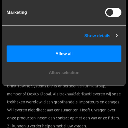
Privacy
Marketing
Downloads
Bedrijfsgegevens
Show details
Brink Towing Systems B.V.
Industrieweg 5
7951 CX Staphorst
KvK: 05058752
Allow all
Nederland
BTW: NL805639123B01
Allow selection
Brink & Consumenten
Brink Towing Systems B.V. is onderdeel van Brink Group,
member of DexKo Global. Als trekhaakfabrikant leveren wij onze
trekhaken wereldwijd aan groothandels, importeurs en garages.
Wij leveren niet direct aan consumenten. Heeft u vragen over
onze producten, neem dan contact op met een van onze fitters.
Zij kunnen u verder helpen met al uw vragen.