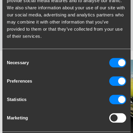
provide social media features and to analyse our traffic.
Grootste assortiment trekhaken van Nederland
We also share information about your use of our site with
Trekhaak speciaal afgestemd op uw automerk en model
our social media, advertising and analytics partners who
Veilige, gecertificeerde trekhaken
may combine it with other information that you’ve
Montage bij u in de buurt
provided to them or that they’ve collected from your use
Diverse trekhaakopties; vaste, wegneembare en
wegdraaibare trekhaken
of their services.
Consent
Necessary
Selection
Preferences
Statistics
Marketing