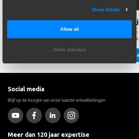
Show details
Hulp nodig bij het kiezen?
Wist 
Allow all
Heeft u hulp nodig bij het kiezen van de juiste voertuig?
Er rijde
Neem contact met ons. Wij helpen u graag!
trekhaak
Allow selection
Lees meer
Le
Social media
Blijf op de hoogte van onze laatste ontwikkelingen
Meer dan 120 jaar expertise