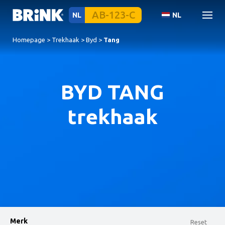
NL
NL
Homepage
>
Trekhaak
>
Byd
>
Tang
BYD TANG
trekhaak
Merk
Reset