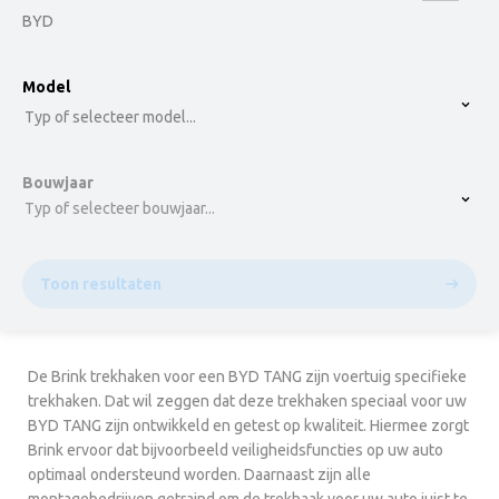
BYD
option , selected.
Model
Select is focused ,type to refine list, press Down t
Typ of selecteer model...
Bouwjaar
Typ of selecteer bouwjaar...
Toon resultaten
De Brink trekhaken voor een BYD TANG zijn voertuig specifieke
trekhaken. Dat wil zeggen dat deze trekhaken speciaal voor uw
BYD TANG zijn ontwikkeld en getest op kwaliteit. Hiermee zorgt
Brink ervoor dat bijvoorbeeld veiligheidsfuncties op uw auto
optimaal ondersteund worden. Daarnaast zijn alle