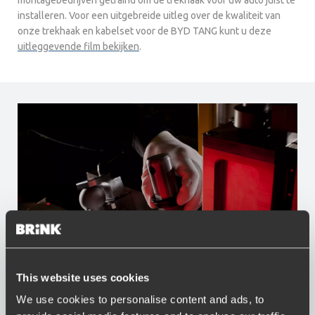
montagebedrijven getraind om de trekhaak voor uw auto juist te
installeren. Voor een uitgebreide uitleg over de kwaliteit van
onze trekhaak en kabelset voor de BYD TANG kunt u deze
uitleggevende film bekijken
.
This website uses cookies
Voordelen van Brink
We use cookies to personalise content and ads, to