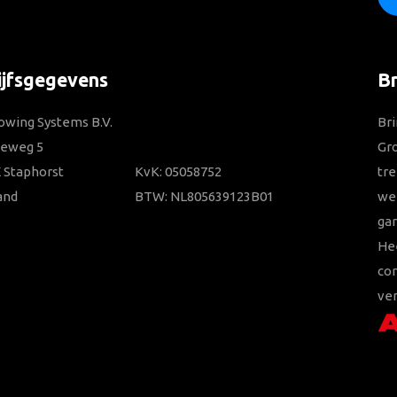
ijfsgegevens
B
owing Systems B.V.
Bri
ieweg 5
Gr
 Staphorst
KvK: 05058752
tre
and
BTW: NL805639123B01
wer
gar
He
con
ver