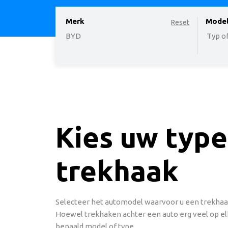
Merk
option
Mode
Reset
BYD
Typ of
Kies uw type
trekhaak
Selecteer het automodel waarvoor u een trekhaak
Hoewel trekhaken achter een auto erg veel op elk
bepaald model of type.