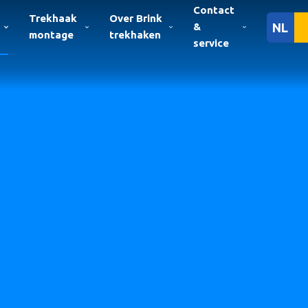
Contact
Trekhaak
Over Brink
&
NL
montage
trekhaken
service