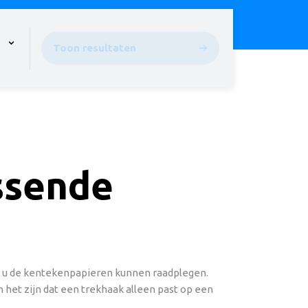
pen the menu,
Toon resultaten
assende
ou u de kentekenpapieren kunnen raadplegen.
 het zijn dat een trekhaak alleen past op een