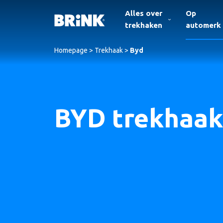
Alles over
Op
trekhaken
automerk
Homepage
>
Trekhaak
>
Byd
BYD trekhaak