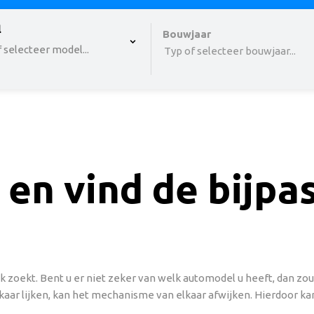
 , selected.
l
Select is focused ,type to refine list, press Down to o
Bouwjaar
 selecteer model...
Typ of selecteer bouwjaar...
 en vind de bijp
 zoekt. Bent u er niet zeker van welk automodel u heeft, dan z
aar lijken, kan het mechanisme van elkaar afwijken. Hierdoor kan