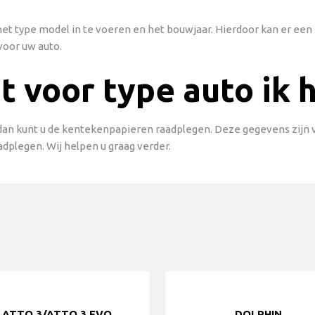
g het type model in te voeren en het bouwjaar. Hierdoor kan er e
voor uw auto.
t voor type auto ik 
 dan kunt u de kentekenpapieren raadplegen. Deze gegevens zijn vaa
adplegen. Wij helpen u graag verder.
ATTO 3/ATTO 3 EVO
DOLPHIN