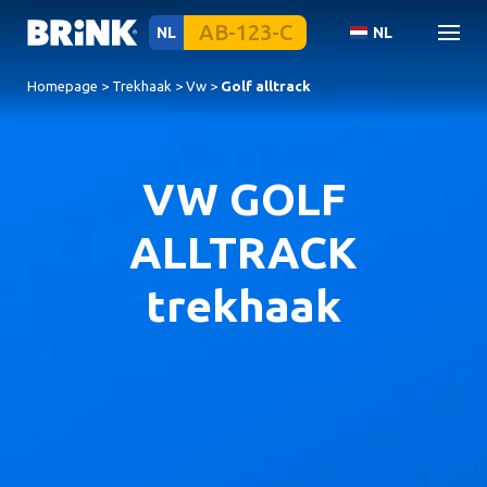
NL
NL
Homepage
>
Trekhaak
>
Vw
>
Golf alltrack
VW GOLF
ALLTRACK
trekhaak