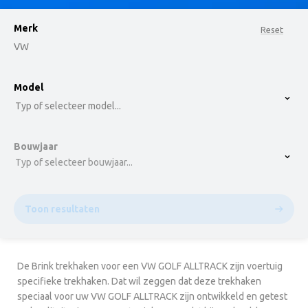
Merk
Reset
VW
option , selected.
Model
Select is focused ,type to refine list, press Down t
Typ of selecteer model...
Bouwjaar
Typ of selecteer bouwjaar...
Toon resultaten
De Brink trekhaken voor een VW GOLF ALLTRACK zijn voertuig
specifieke trekhaken. Dat wil zeggen dat deze trekhaken
speciaal voor uw VW GOLF ALLTRACK zijn ontwikkeld en getest