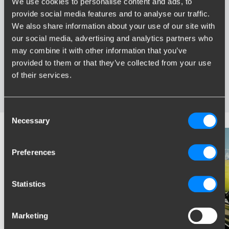
We use cookies to personalise content and ads, to
Voordelen van Brink
provide social media features and to analyse our traffic.
We also share information about your use of our site with
Grootste assortiment trekhaken van Nederland
our social media, advertising and analytics partners who
Trekhaak speciaal afgestemd op uw automerk en model
may combine it with other information that you’ve
Veilige, gecertificeerde trekhaken
provided to them or that they’ve collected from your use
Montage bij u in de buurt
of their services.
Diverse trekhaakopties; vaste, wegneembare en
wegdraaibare trekhaken
Consent
Necessary
Selection
Preferences
Statistics
Marketing