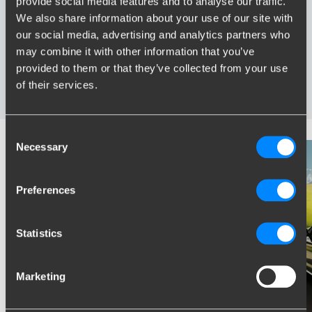
provide social media features and to analyse our traffic.
Grootste assortiment trekhaken van Nederland
We also share information about your use of our site with
Trekhaak speciaal afgestemd op uw automerk en model
our social media, advertising and analytics partners who
Veilige, gecertificeerde trekhaken
may combine it with other information that you’ve
Montage bij u in de buurt
provided to them or that they’ve collected from your use
Diverse trekhaakopties; vaste, wegneembare en
wegdraaibare trekhaken
of their services.
Consent
Necessary
Selection
Preferences
Statistics
Marketing