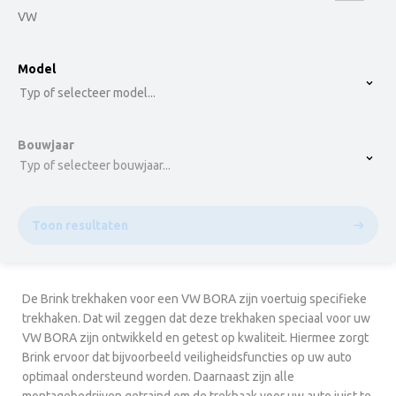
VW
option , selected.
Model
Select is focused ,type to refine list, press Down t
Typ of selecteer model...
Bouwjaar
Typ of selecteer bouwjaar...
Toon resultaten
De Brink trekhaken voor een VW BORA zijn voertuig specifieke
trekhaken. Dat wil zeggen dat deze trekhaken speciaal voor uw
VW BORA zijn ontwikkeld en getest op kwaliteit. Hiermee zorgt
Brink ervoor dat bijvoorbeeld veiligheidsfuncties op uw auto
optimaal ondersteund worden. Daarnaast zijn alle