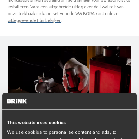
montagebedrijven getraind om de trekhaak voor uw auto juist te
installeren. Voor een uitgebreide uitleg over de kwaliteit van
onze trekhaak en kabelset voor de VW BORA kunt u deze
uitleggevende film bekijken
.
This website uses cookies
Voordelen van Brink
We use cookies to personalise content and ads, to