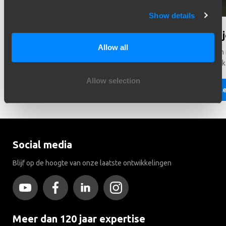
Show details
Hulp nodig bij het kiezen?
Wist 
Allow all
Heeft u hulp nodig bij het kiezen van de juiste voertuig?
Er rijde
Neem contact met ons. Wij helpen u graag!
trekhaak
Allow selection
Lees meer
Le
Social media
Blijf op de hoogte van onze laatste ontwikkelingen
Meer dan 120 jaar expertise