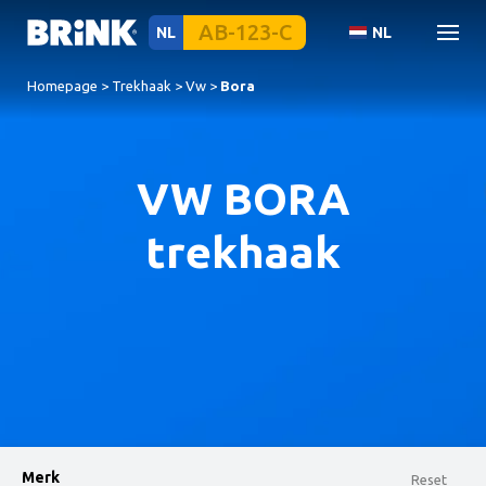
NL
NL
Homepage
>
Trekhaak
>
Vw
>
Bora
VW BORA
trekhaak
Merk
Reset