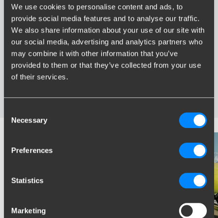
We use cookies to personalise content and ads, to
Voordelen van Brink
provide social media features and to analyse our traffic.
We also share information about your use of our site with
Grootste assortiment trekhaken van Nederland
our social media, advertising and analytics partners who
Trekhaak speciaal afgestemd op uw automerk en model
may combine it with other information that you’ve
Veilige, gecertificeerde trekhaken
provided to them or that they’ve collected from your use
Montage bij u in de buurt
of their services.
Diverse trekhaakopties; vaste, wegneembare en
wegdraaibare trekhaken
Consent
Necessary
Selection
Preferences
Statistics
Marketing