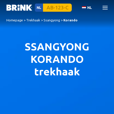
NL
NL
Homepage
>
Trekhaak
>
Ssangyong
>
Korando
SSANGYONG
KORANDO
trekhaak