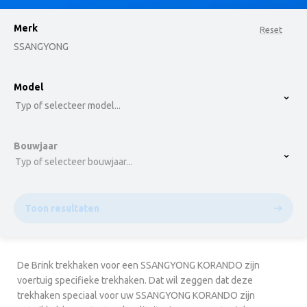
Merk
Reset
SSANGYONG
option , selected.
Model
Select is focused ,type to refine list, press Down t
Typ of selecteer model...
Bouwjaar
Typ of selecteer bouwjaar...
Toon resultaten
De Brink trekhaken voor een SSANGYONG KORANDO zijn
voertuig specifieke trekhaken. Dat wil zeggen dat deze
trekhaken speciaal voor uw SSANGYONG KORANDO zijn