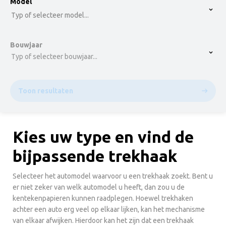
option , selected.
Model
Select is focused ,type to refine list, press Down t
Typ of selecteer model...
Bouwjaar
Typ of selecteer bouwjaar...
Toon resultaten
Kies uw type en vind de
bijpassende trekhaak
Selecteer het automodel waarvoor u een trekhaak zoekt. Bent u
er niet zeker van welk automodel u heeft, dan zou u de
kentekenpapieren kunnen raadplegen. Hoewel trekhaken
achter een auto erg veel op elkaar lijken, kan het mechanisme
van elkaar afwijken. Hierdoor kan het zijn dat een trekhaak