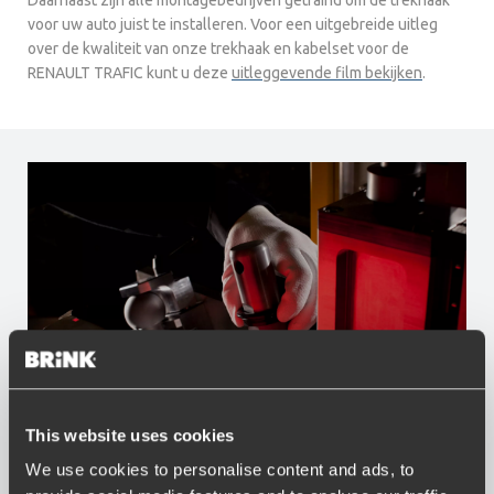
Daarnaast zijn alle montagebedrijven getraind om de trekhaak
voor uw auto juist te installeren. Voor een uitgebreide uitleg
over de kwaliteit van onze trekhaak en kabelset voor de
RENAULT TRAFIC kunt u deze
uitleggevende film bekijken
.
This website uses cookies
Voordelen van Brink
We use cookies to personalise content and ads, to