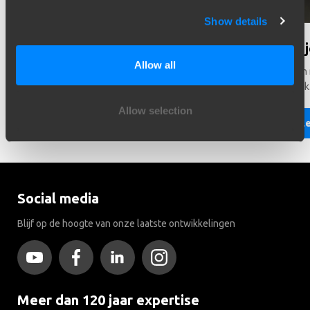
Show details
Hulp nodig bij het kiezen?
Wist 
Allow all
Heeft u hulp nodig bij het kiezen van de juiste voertuig?
Er rijde
Neem contact met ons. Wij helpen u graag!
trekhaak
Allow selection
Lees meer
Le
Social media
Blijf op de hoogte van onze laatste ontwikkelingen
Meer dan 120 jaar expertise