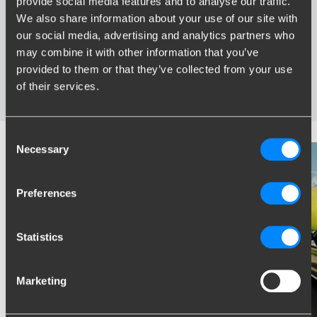
provide social media features and to analyse our traffic.
Grootste assortiment trekhaken van Nederland
We also share information about your use of our site with
Trekhaak speciaal afgestemd op uw automerk en model
our social media, advertising and analytics partners who
Veilige, gecertificeerde trekhaken
may combine it with other information that you’ve
Montage bij u in de buurt
provided to them or that they’ve collected from your use
Diverse trekhaakopties; vaste, wegneembare en
wegdraaibare trekhaken
of their services.
Consent
Necessary
Selection
Preferences
Statistics
Marketing