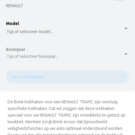
RENAULT
option , selected.
Model
Select is focused ,type to refine list, press Down t
Typ of selecteer model...
Bouwjaar
Typ of selecteer bouwjaar...
Toon resultaten
De Brink trekhaken voor een RENAULT TRAFIC zijn voertuig
specifieke trekhaken. Dat wil zeggen dat deze trekhaken
speciaal voor uw RENAULT TRAFIC zijn ontwikkeld en getest op
kwaliteit. Hiermee zorgt Brink ervoor dat bijvoorbeeld
veiligheidsfuncties op uw auto optimaal ondersteund worden.