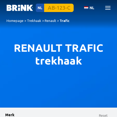
NL
NL
Homepage
>
Trekhaak
>
Renault
>
Trafic
RENAULT TRAFIC
trekhaak
Merk
Reset