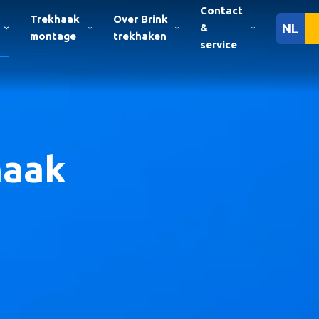
Contact
Trekhaak
Over Brink
&
NL
montage
trekhaken
service
haak