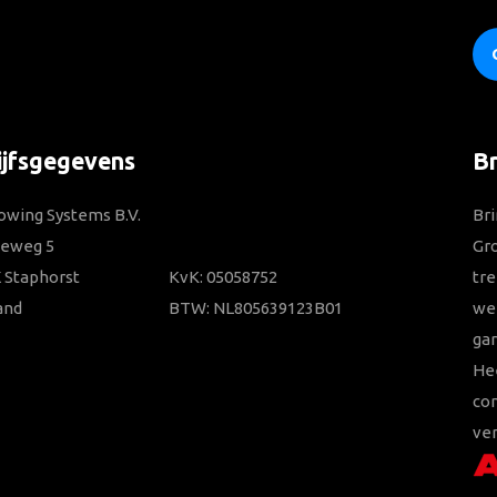
ijfsgegevens
B
owing Systems B.V.
Bri
ieweg 5
Gr
 Staphorst
KvK: 05058752
tre
and
BTW: NL805639123B01
wer
gar
He
con
ver