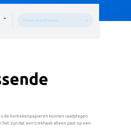
pen the menu,
Toon resultaten
assende
ou u de kentekenpapieren kunnen raadplegen.
 het zijn dat een trekhaak alleen past op een