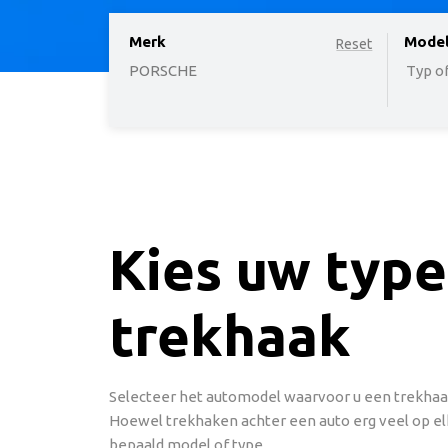
Merk
option
Mode
Reset
PORSCHE
Typ of
Kies uw type
trekhaak
Selecteer het automodel waarvoor u een trekhaak
Hoewel trekhaken achter een auto erg veel op elk
bepaald model of type.