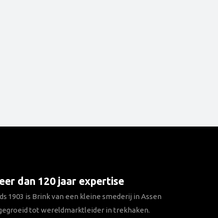
er dan 120 jaar expertise
ds 1903 is Brink van een kleine smederij in Assen
gegroeid tot wereldmarktleider in trekhaken.