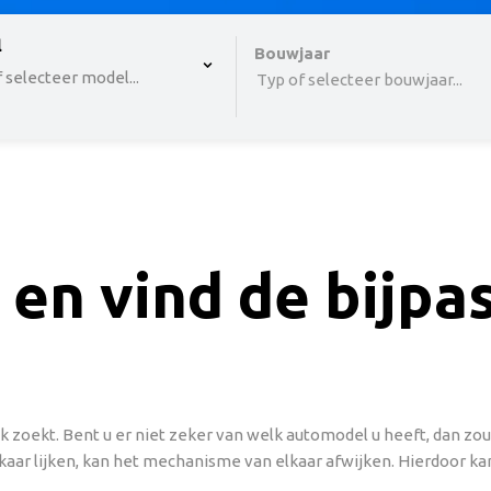
 , selected.
l
Select is focused ,type to refine list, press Down to o
Bouwjaar
 selecteer model...
Typ of selecteer bouwjaar...
 en vind de bijp
 zoekt. Bent u er niet zeker van welk automodel u heeft, dan z
aar lijken, kan het mechanisme van elkaar afwijken. Hierdoor kan