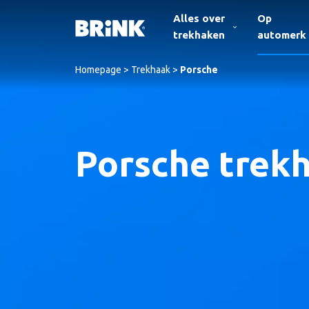
Alles over
Op
trekhaken
automerk
Homepage
>
Trekhaak
>
Porsche
Porsche trek