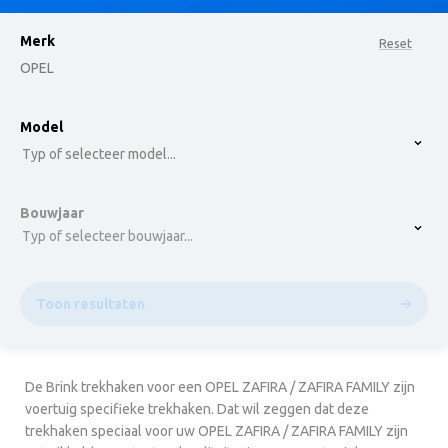
Merk
Reset
OPEL
option , selected.
Model
Select is focused ,type to refine list, press Down t
Typ of selecteer model...
Bouwjaar
Typ of selecteer bouwjaar...
Toon resultaten
De Brink trekhaken voor een OPEL ZAFIRA / ZAFIRA FAMILY zijn
voertuig specifieke trekhaken. Dat wil zeggen dat deze
trekhaken speciaal voor uw OPEL ZAFIRA / ZAFIRA FAMILY zijn