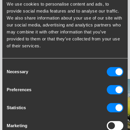
We use cookies to personalise content and ads, to
Voordelen van Brink
provide social media features and to analyse our traffic.
We also share information about your use of our site with
Grootste assortiment trekhaken van Nederland
our social media, advertising and analytics partners who
Trekhaak speciaal afgestemd op uw automerk en model
may combine it with other information that you’ve
Veilige, gecertificeerde trekhaken
provided to them or that they’ve collected from your use
Montage bij u in de buurt
of their services.
Diverse trekhaakopties; vaste, wegneembare en
wegdraaibare trekhaken
Consent
Necessary
Selection
Preferences
Statistics
Marketing