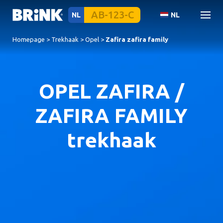
NL
NL
Homepage
>
Trekhaak
>
Opel
>
Zafira zafira family
OPEL ZAFIRA /
ZAFIRA FAMILY
trekhaak