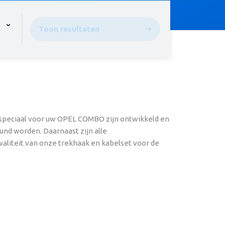
pen the menu,
Toon resultaten
 speciaal voor uw OPEL COMBO zijn ontwikkeld en
und worden. Daarnaast zijn alle
waliteit van onze trekhaak en kabelset voor de