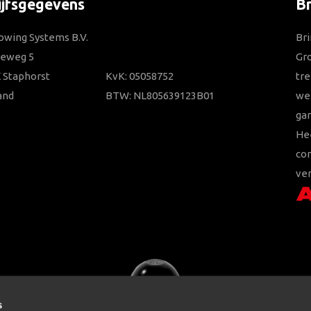
ijfsgegevens
B
owing Systems B.V.
Bri
ieweg 5
Gr
 Staphorst
KvK: 05058752
tre
and
BTW: NL805639123B01
wer
gar
He
con
ver
s