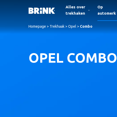
Alles over
Op
trekhaken
automerk
Homepage
>
Trekhaak
>
Opel
>
Combo
OPEL COMBO 