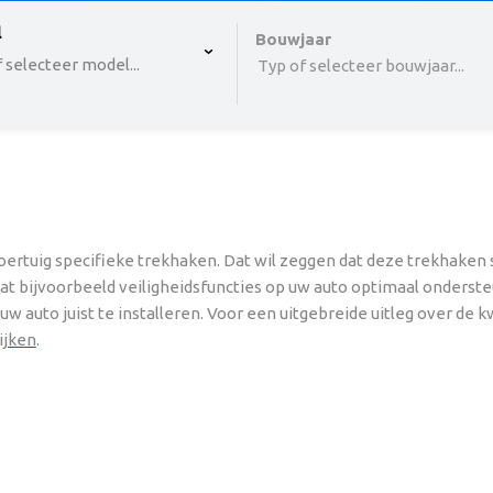
 , selected.
l
Select is focused ,type to refine list, press Down to o
Bouwjaar
 selecteer model...
Typ of selecteer bouwjaar...
ertuig specifieke trekhaken. Dat wil zeggen dat deze trekhaken
dat bijvoorbeeld veiligheidsfuncties op uw auto optimaal onderste
 auto juist te installeren. Voor een uitgebreide uitleg over de k
ijken
.