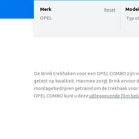
Merk
option
Mode
Reset
OPEL
Typ of
De Brink trekhaken voor een OPEL COMBO zijn vo
getest op kwaliteit. Hiermee zorgt Brink ervoor 
montagebedrijven getraind om de trekhaak voor uw
OPEL COMBO kunt u deze
uitleggevende film bek