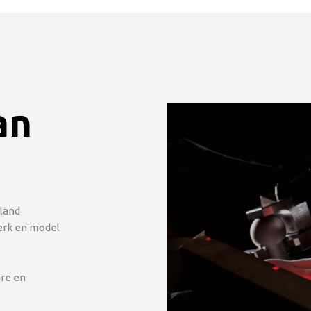
an
land
erk en model
re en