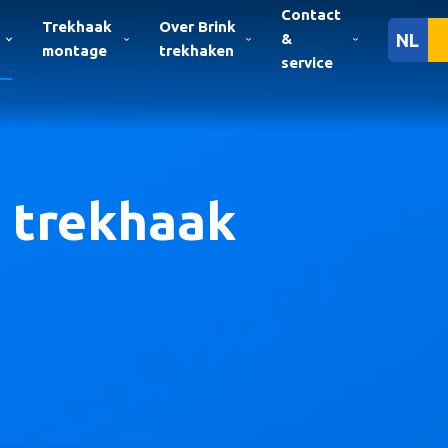
Contact
Trekhaak
Over Brink
&
NL
montage
trekhaken
service
trekhaak