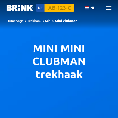
NL
NL
Homepage
>
Trekhaak
>
Mini
>
Mini clubman
MINI MINI
CLUBMAN
trekhaak