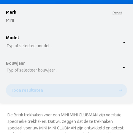
Merk
Reset
MINI
option , selected.
Model
Select is focused ,type to refine list, press Down t
Typ of selecteer model...
Bouwjaar
Typ of selecteer bouwjaar...
Toon resultaten
De Brink trekhaken voor een MINI MINI CLUBMAN zijn voertuig
specifieke trekhaken. Dat wil zeggen dat deze trekhaken
speciaal voor uw MINI MINI CLUBMAN zijn ontwikkeld en getest