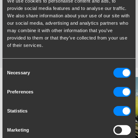
We use cookies to personalise content and ads, to
Voordelen van Brink
provide social media features and to analyse our traffic.
We also share information about your use of our site with
Grootste assortiment trekhaken van Nederland
our social media, advertising and analytics partners who
Trekhaak speciaal afgestemd op uw automerk en model
may combine it with other information that you’ve
Veilige, gecertificeerde trekhaken
provided to them or that they’ve collected from your use
Montage bij u in de buurt
of their services.
Diverse trekhaakopties; vaste, wegneembare en
wegdraaibare trekhaken
Consent
Necessary
Selection
Preferences
Statistics
Marketing