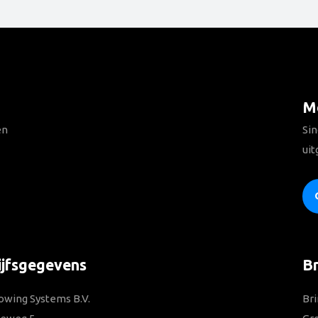
Me
en
Sin
uit
ijfsgegevens
B
owing Systems B.V.
Bri