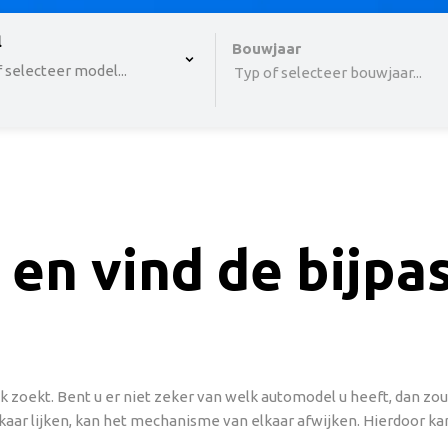
 , selected.
l
Select is focused ,type to refine list, press Down to o
Bouwjaar
 selecteer model...
Typ of selecteer bouwjaar...
 en vind de bijp
 zoekt. Bent u er niet zeker van welk automodel u heeft, dan z
aar lijken, kan het mechanisme van elkaar afwijken. Hierdoor kan