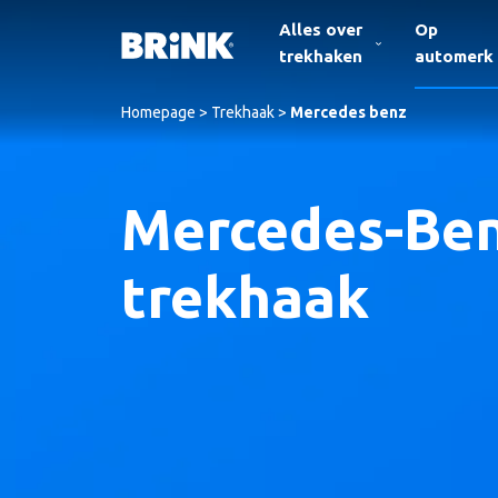
Alles over
Op
trekhaken
automerk
Homepage
>
Trekhaak
>
Mercedes benz
Mercedes-Be
trekhaak