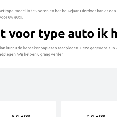
g het type model in te voeren en het bouwjaar. Hierdoor kan er e
voor uw auto.
t voor type auto ik 
 dan kunt u de kentekenpapieren raadplegen. Deze gegevens zijn vaa
adplegen. Wij helpen u graag verder.
B-KLASSE
C-KLASSE