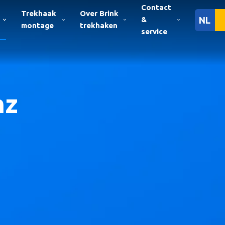
Contact
Trekhaak
Over Brink
&
NL
montage
trekhaken
service
nz