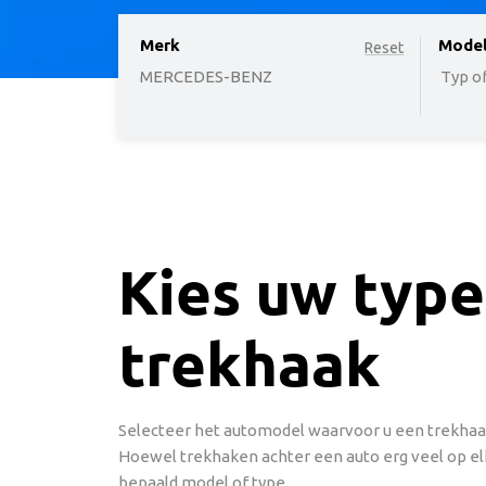
Merk
option
Mode
Reset
MERCEDES-BENZ
Typ of
Kies uw type
trekhaak
Selecteer het automodel waarvoor u een trekhaak
Hoewel trekhaken achter een auto erg veel op elk
bepaald model of type.