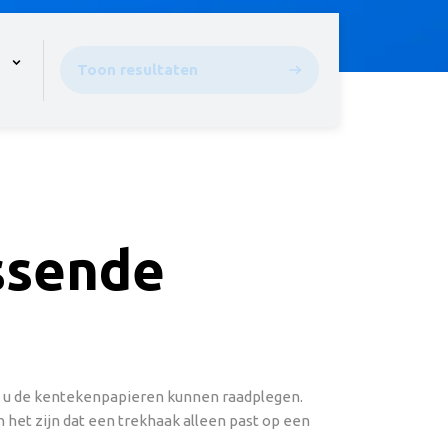
pen the menu,
Toon resultaten
assende
ou u de kentekenpapieren kunnen raadplegen.
 het zijn dat een trekhaak alleen past op een