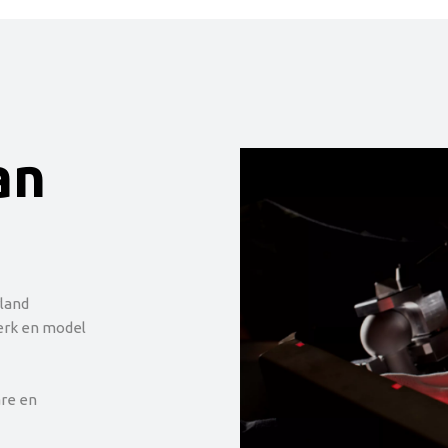
an
land
erk en model
re en