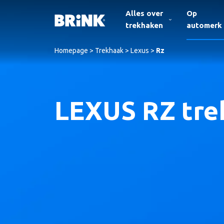
Alles over
Op
trekhaken
automerk
Homepage
>
Trekhaak
>
Lexus
>
Rz
LEXUS RZ tre