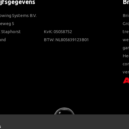
ijfsgegevens
B
owing Systems B.V.
Bri
ieweg 5
Gr
 Staphorst
KvK: 05058752
tre
and
BTW: NL805639123B01
wer
gar
He
con
ver
s