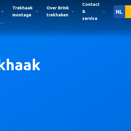
Contact
Trekhaak
Over Brink
&
NL
montage
trekhaken
service
khaak