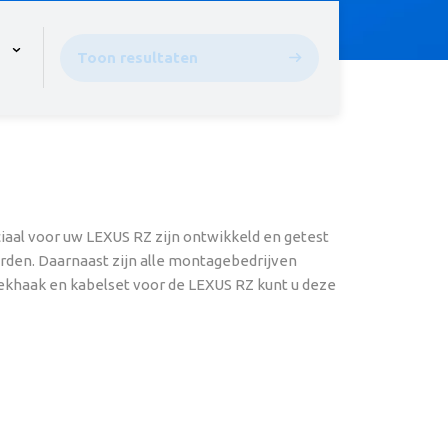
pen the menu,
Toon resultaten
iaal voor uw LEXUS RZ zijn ontwikkeld en getest
orden. Daarnaast zijn alle montagebedrijven
trekhaak en kabelset voor de LEXUS RZ kunt u deze