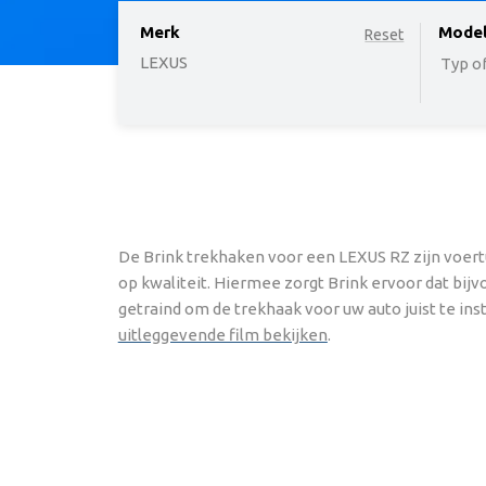
Merk
option
Mode
Reset
LEXUS
Typ of
De Brink trekhaken voor een LEXUS RZ zijn voertu
op kwaliteit. Hiermee zorgt Brink ervoor dat bij
getraind om de trekhaak voor uw auto juist te ins
uitleggevende film bekijken
.