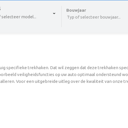
 , selected.
l
Select is focused ,type to refine list, press Down to o
Bouwjaar
 selecteer model...
Typ of selecteer bouwjaar...
ig specifieke trekhaken. Dat wil zeggen dat deze trekhaken spec
voorbeeld veiligheidsfuncties op uw auto optimaal ondersteund w
talleren. Voor een uitgebreide uitleg over de kwaliteit van onze 