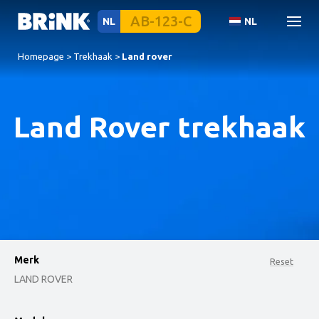
NL
NL
Homepage
>
Trekhaak
>
Land rover
Land Rover trekhaak
Merk
Reset
LAND ROVER