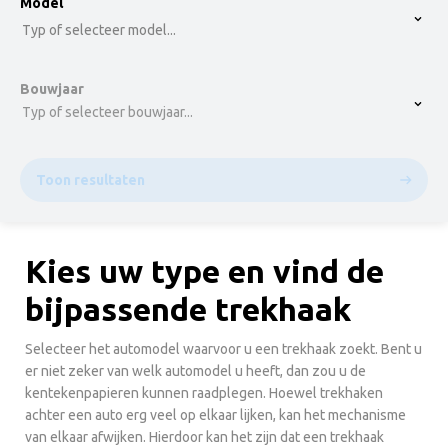
option , selected.
Model
Select is focused ,type to refine list, press Down t
Typ of selecteer model...
Bouwjaar
Typ of selecteer bouwjaar...
Toon resultaten
Kies uw type en vind de
bijpassende trekhaak
Selecteer het automodel waarvoor u een trekhaak zoekt. Bent u
er niet zeker van welk automodel u heeft, dan zou u de
kentekenpapieren kunnen raadplegen. Hoewel trekhaken
achter een auto erg veel op elkaar lijken, kan het mechanisme
van elkaar afwijken. Hierdoor kan het zijn dat een trekhaak