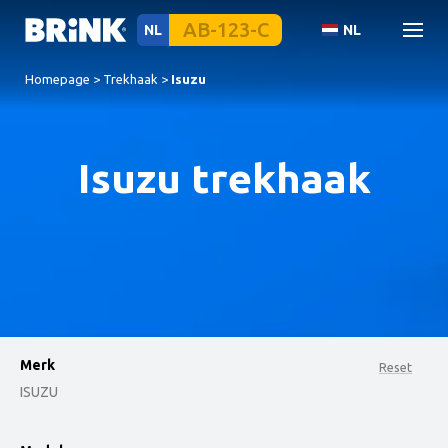
NL
NL
Homepage
>
Trekhaak
>
Isuzu
Isuzu trekhaak
Merk
Reset
ISUZU