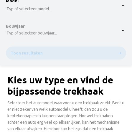
option , selected.
Model
Select is focused ,type to refine list, press Down t
Typ of selecteer model...
Bouwjaar
Typ of selecteer bouwjaar...
Toon resultaten
Kies uw type en vind de
bijpassende trekhaak
Selecteer het automodel waarvoor u een trekhaak zoekt. Bent u
er niet zeker van welk automodel u heeft, dan zou u de
kentekenpapieren kunnen raadplegen. Hoewel trekhaken
achter een auto erg veel op elkaar lijken, kan het mechanisme
van elkaar afwijken. Hierdoor kan het zijn dat een trekhaak