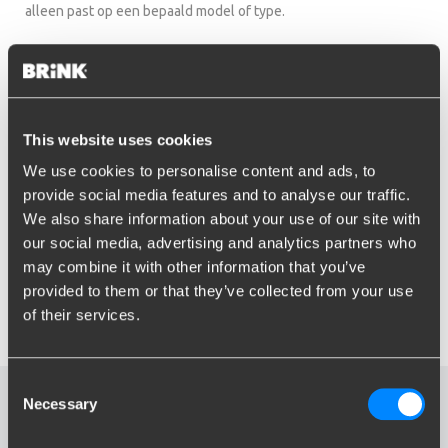
alleen past op een bepaald model of type.
In de volgende en laatste stap dient u alleen nog het type
model in te voeren en het bouwjaar. Hierdoor kan er een exacte
match gemaakt worden tussen uw auto, de trekhaak en de
kabelsets die beschikbaar zijn voor uw auto.
This website uses cookies
Ik weet niet wat voor type
We use cookies to personalise content and ads, to
auto ik heb.
provide social media features and to analyse our traffic.
We also share information about your use of our site with
Als u er niet zeker van bent wel type auto u hebt dan kunt u de
our social media, advertising and analytics partners who
kentekenpapieren raadplegen. Deze gegevens zijn vaak
may combine it with other information that you’ve
accuraat en volledig. In het geval dat u het echt niet weet dan
provided to them or that they’ve collected from your use
kunt u onze klantenservice raadplegen. Wij helpen u graag
of their services.
verder.
Consent
Necessary
Selection
D-MAX