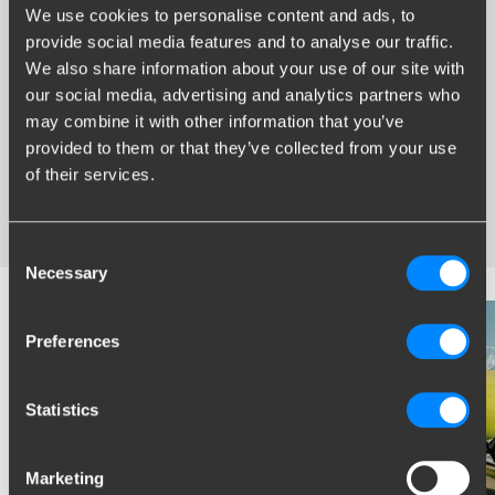
We use cookies to personalise content and ads, to
Voordelen van Brink
provide social media features and to analyse our traffic.
We also share information about your use of our site with
Grootste assortiment trekhaken van Nederland
our social media, advertising and analytics partners who
Trekhaak speciaal afgestemd op uw automerk en model
may combine it with other information that you’ve
Veilige, gecertificeerde trekhaken
provided to them or that they’ve collected from your use
Montage bij u in de buurt
of their services.
Diverse trekhaakopties; vaste, wegneembare en
wegdraaibare trekhaken
Consent
Necessary
Selection
Preferences
Statistics
Marketing