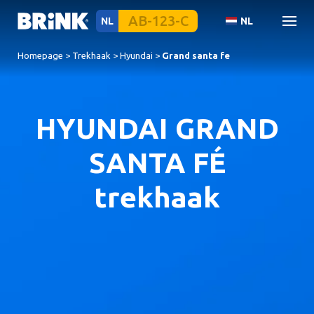
NL
NL
Homepage
>
Trekhaak
>
Hyundai
>
Grand santa fe
HYUNDAI GRAND
SANTA FÉ
trekhaak