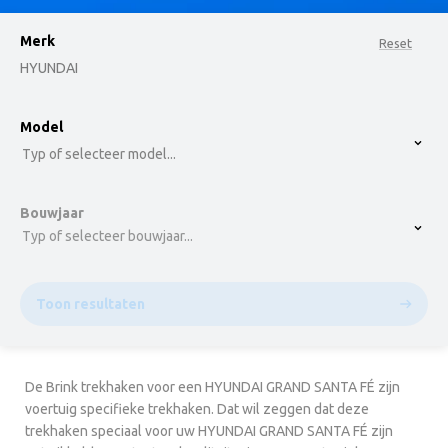
Merk
Reset
HYUNDAI
option , selected.
Model
Select is focused ,type to refine list, press Down t
Typ of selecteer model...
Bouwjaar
Typ of selecteer bouwjaar...
Toon resultaten
De Brink trekhaken voor een HYUNDAI GRAND SANTA FÉ zijn
voertuig specifieke trekhaken. Dat wil zeggen dat deze
trekhaken speciaal voor uw HYUNDAI GRAND SANTA FÉ zijn