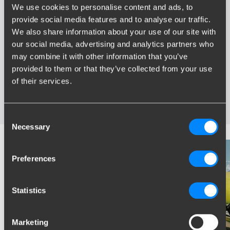
We use cookies to personalise content and ads, to
Voordelen van Brink
provide social media features and to analyse our traffic.
We also share information about your use of our site with
Grootste assortiment trekhaken van Nederland
our social media, advertising and analytics partners who
Trekhaak speciaal afgestemd op uw automerk en model
may combine it with other information that you’ve
Veilige, gecertificeerde trekhaken
provided to them or that they’ve collected from your use
Montage bij u in de buurt
of their services.
Diverse trekhaakopties; vaste, wegneembare en
wegdraaibare trekhaken
Consent
Necessary
Selection
Preferences
Statistics
Marketing