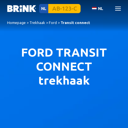
NL
NL
Homepage
>
Trekhaak
>
Ford
>
Transit connect
FORD TRANSIT
CONNECT
trekhaak