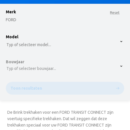
Merk
Reset
FORD
option , selected.
Model
Select is focused ,type to refine list, press Down t
Typ of selecteer model...
Bouwjaar
Typ of selecteer bouwjaar...
Toon resultaten
De Brink trekhaken voor een FORD TRANSIT CONNECT zijn
voertuig specifieke trekhaken. Dat wil zeggen dat deze
trekhaken speciaal voor uw FORD TRANSIT CONNECT zijn