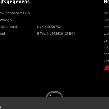
ijfsgegevens
B
owing Systems B.V.
Bri
ieweg 5
Gr
 Staphorst
KvK: 05058752
tre
and
BTW: NL805639123B01
wer
gar
He
con
ver
s