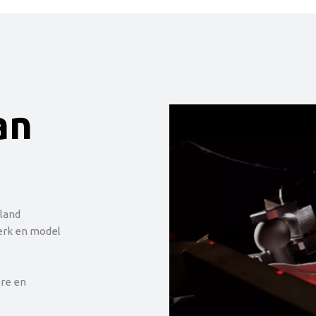
an
land
erk en model
re en