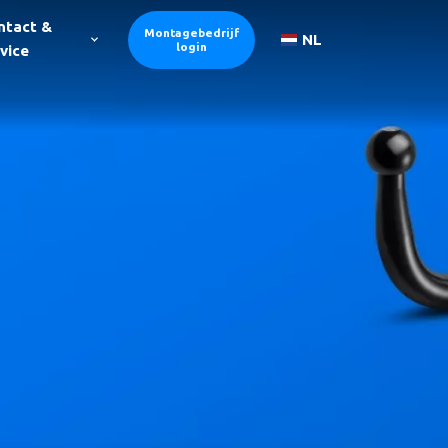
ntact &
Montagebedrijf
NL
login
vice