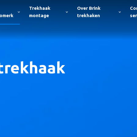
Trekhaak
Over Brink
Co
tomerk
montage
trekhaken
ser
trekhaak