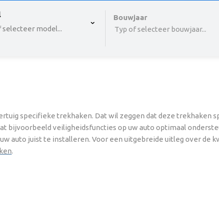
 , selected.
l
Select is focused ,type to refine list, press Down to o
Bouwjaar
 selecteer model...
Typ of selecteer bouwjaar...
rtuig specifieke trekhaken. Dat wil zeggen dat deze trekhaken s
dat bijvoorbeeld veiligheidsfuncties op uw auto optimaal onderste
 auto juist te installeren. Voor een uitgebreide uitleg over de k
jken
.