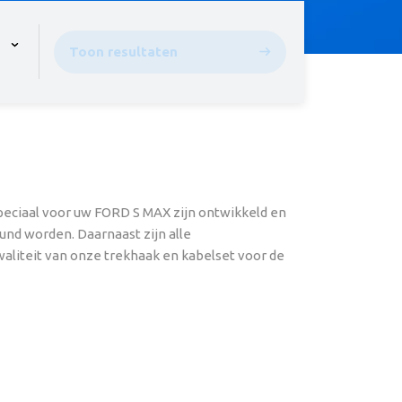
pen the menu,
Toon resultaten
peciaal voor uw FORD S MAX zijn ontwikkeld en
und worden. Daarnaast zijn alle
waliteit van onze trekhaak en kabelset voor de