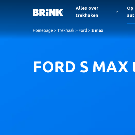
Alles over
Op
trekhaken
au
Homepage
>
Trekhaak
>
Ford
>
S max
FORD S MAX 