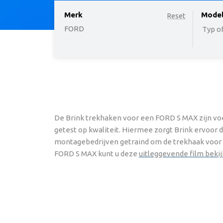
Merk
option
Mode
Reset
FORD
Typ of
De Brink trekhaken voor een FORD S MAX zijn voe
getest op kwaliteit. Hiermee zorgt Brink ervoor 
montagebedrijven getraind om de trekhaak voor uw
FORD S MAX kunt u deze
uitleggevende film beki