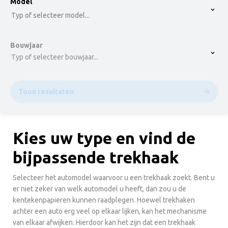
option , selected.
Model
Select is focused ,type to refine list, press Down t
Typ of selecteer model...
Bouwjaar
Typ of selecteer bouwjaar...
Toon resultaten
Kies uw type en vind de
bijpassende trekhaak
Selecteer het automodel waarvoor u een trekhaak zoekt. Bent u
er niet zeker van welk automodel u heeft, dan zou u de
kentekenpapieren kunnen raadplegen. Hoewel trekhaken
achter een auto erg veel op elkaar lijken, kan het mechanisme
van elkaar afwijken. Hierdoor kan het zijn dat een trekhaak