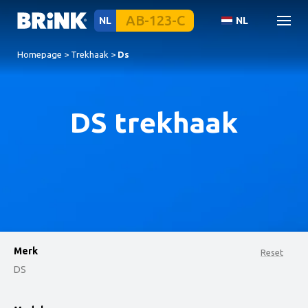
NL
NL
Homepage
>
Trekhaak
>
Ds
DS trekhaak
Merk
Reset
DS