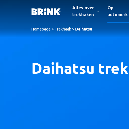
Alles over
Op
trekhaken
automerk
Homepage
>
Trekhaak
>
Daihatsu
Daihatsu tre