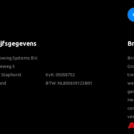
ijfsgegevens
B
owing Systems B.V.
Bri
ieweg 5
Gr
 Staphorst
KvK: 05058752
tre
and
BTW: NL805639123B01
wer
gar
He
con
ver