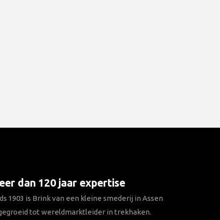
er dan 120 jaar expertise
ds 1903 is Brink van een kleine smederij in Assen
gegroeid tot wereldmarktleider in trekhaken.