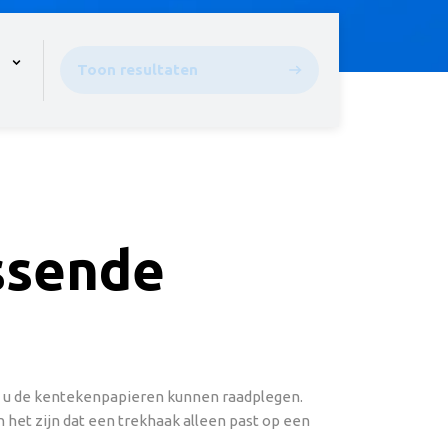
pen the menu,
Toon resultaten
assende
ou u de kentekenpapieren kunnen raadplegen.
 het zijn dat een trekhaak alleen past op een