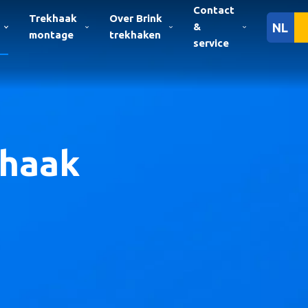
Contact
Trekhaak
Over Brink
&
NL
montage
trekhaken
service
khaak