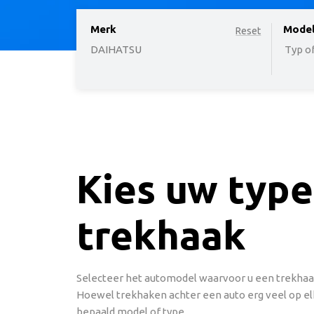
Merk
option
Mode
Reset
DAIHATSU
Typ of
Kies uw type
trekhaak
Selecteer het automodel waarvoor u een trekhaak
Hoewel trekhaken achter een auto erg veel op elk
bepaald model of type.