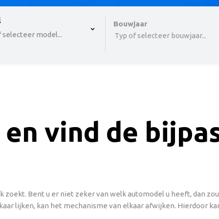
 , selected.
l
Select is focused ,type to refine list, press Down to o
Bouwjaar
 selecteer model...
Typ of selecteer bouwjaar...
 en vind de bijp
 zoekt. Bent u er niet zeker van welk automodel u heeft, dan z
aar lijken, kan het mechanisme van elkaar afwijken. Hierdoor kan