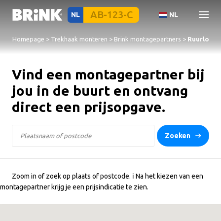
NL
NL
Homepage
>
Trekhaak monteren
>
Brink montagepartners
>
Ruurlo
Vind een montagepartner bij
jou in de buurt en ontvang
direct een prijsopgave.
Zoeken
Zoom in of zoek op plaats of postcode. ℹ️ Na het kiezen van een
montagepartner krijg je een prijsindicatie te zien.