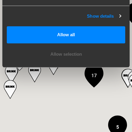
15
8
Show details
30
Allow all
16
Allow selection
17
5