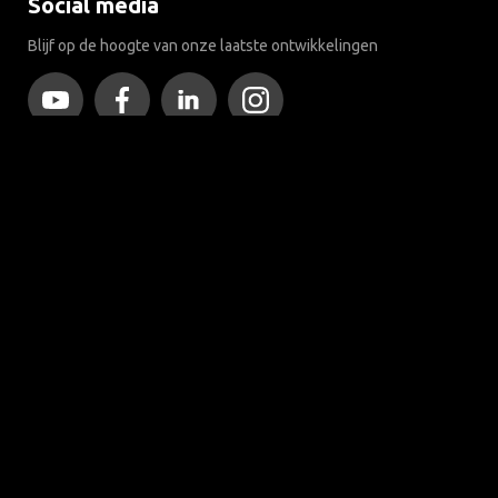
Social media
Blijf op de hoogte van onze laatste ontwikkelingen
Meer dan 120 jaar expertise
Sinds 1903 is Brink van een kleine smederij in Assen uitgegroeid
tot wereldmarktleider in trekhaken.
Ontdek onze historie
Klantenservice
Contact
Veelgestelde vragen
Disclaimer
Privacy