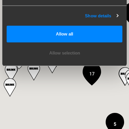
15
8
Show details
30
Allow all
16
Allow selection
17
5