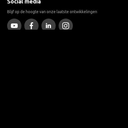
Social media
Blijf op de hoogte van onze laatste ontwikkelingen
Meer dan 120 jaar expertise
Sinds 1903 is Brink van een kleine smederij in Assen uitgegroeid
tot wereldmarktleider in trekhaken.
Ontdek onze historie
Klantenservice
Contact
Veelgestelde vragen
Disclaimer
Privacy