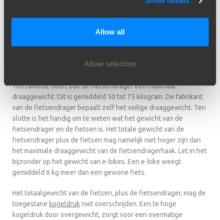
Show details
Let op overgewicht
Allow all
Waar moet je op letten bij het beladen van de fietsendragerhaak
en de fietsendrager? Ten eerste heeft de kogel een maximaal
Allow selection
draaggewicht. Dit draaggewicht staat op het typeplaatje.
Ten tweede heeft ook de fietsendrager een maximaal
draaggewicht. Dit is gemiddeld 50 tot 75 kilogram. De fabrikant
van de fietsendrager bepaalt zelf het veilige draaggewicht. Ten
slotte is het handig om te weten wat het gewicht van de
fietsendrager en de fietsen is. Het totale gewicht van de
fietsendrager plus de fietsen mag namelijk niet hoger zijn dan
het maximale draaggewicht van de fietsendragerhaak. Let in het
bijzonder op het gewicht van e-bikes. Een e-bike weegt
gemiddeld 6 kg meer dan een gewone fiets.
Het totaalgewicht van de fietsen, plus de fietsendrager, mag de
toegestane
kogeldruk
niet overschrijden. Een te hoge
kogeldruk door overgewicht, zorgt voor een overmatige