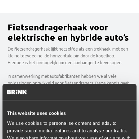
Fietsendragerhaak voor
elektrische en hybride auto’s
De fietsendragerhaak lijkt hetzelfde als een trekhaak, met een
kleine toevoeging: de horizontale pin door de kogelkop.
Hiermee is het onmogelijk om een aanhanger te bevestigen.
In samenwerking met autofabrikanten hebben we al vele
oplossingen ontwikkeld voor fietsendragers. Deze kennis gaat
nog een stapje verder bij de ontwikkelingen van
fietsendragerhaken voor de aftermarket, voor bestaande
automodellen. Inmiddels zijn er 22 fietsendragerhaken in het
assortiment voor 29 automodellen in de aftermarket. Ieder jaar
This website uses cookies
komen daar nieuwe oplossingen bij. Bent u benieuwd of uw
We use cookies to personalise content and ads, to
fietsendrager past op de fietsendragerhaak die wij aanbieden?
provide social media features and to analyse our traffic.
Bekijk hier het overzicht.
We also share information about your use of our site with