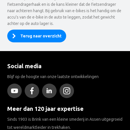
fietsendragerhaak en is de kans kleiner dat de fietsendrager
naar achteren hangt. Bij gebruik van e-bikes is het handig om de
accu’s van de e-bike in de auto te leggen, zodat het gewicht
achter op de auto lager is.
Terug naar overzicht
Social media
Blijf op de hoogte van onze laatste ontwikkelingen
Meer dan 120 jaar expertise
Sinds 1903 is Brink van een kleine smederij in Assen uitgegroeid
tot wereldmarktleider in trekhaken.