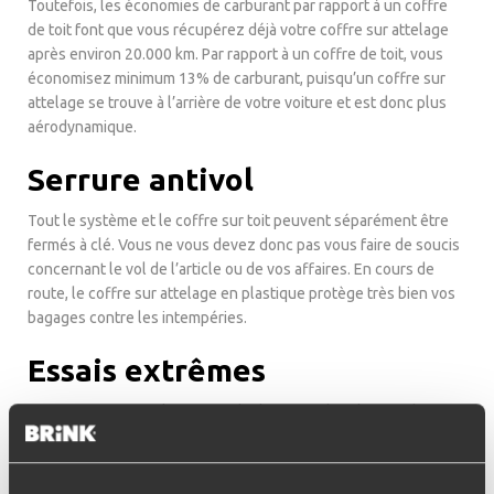
Toutefois, les économies de carburant par rapport à un coffre
de toit font que vous récupérez déjà votre coffre sur attelage
après environ 20.000 km. Par rapport à un coffre de toit, vous
économisez minimum 13% de carburant, puisqu’un coffre sur
attelage se trouve à l’arrière de votre voiture et est donc plus
aérodynamique.
Serrure antivol
Tout le système et le coffre sur toit peuvent séparément être
fermés à clé. Vous ne vous devez donc pas vous faire de soucis
concernant le vol de l’article ou de vos affaires. En cours de
route, le coffre sur attelage en plastique protège très bien vos
bagages contre les intempéries.
Essais extrêmes
Les coffres sur attelage ont subi des tests dans les conditions
de route les plus extrêmes. Ils ont même subi des essais de
choc (si jamais un tel désastre devait se présenter) pour veiller à
ce que le porte-bagages reste bien fixé afin de garantir votre