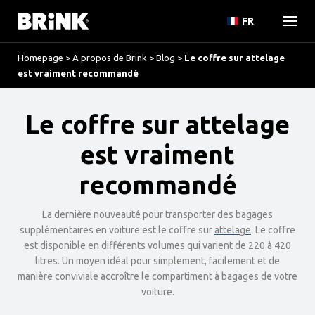
FR
Homepage
>
A propos de Brink
>
Blog
>
Le coffre sur attelage
est vraiment recommandé
Le coffre sur attelage
est vraiment
recommandé
La dernière nouveauté pour transporter des bagages
supplémentaires en voiture est le coffre sur
attelage
. Le coffre
est disponible en différents volumes qui varient de 220 à 420
litres. Un moyen idéal pour simplement, facilement et de
manière conviviale accroître le compartiment à bagages de votre
voiture.