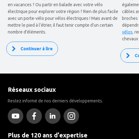
en vacances ? Ou partir en balade avec votre vélo
également
électrique pour explorer votre région ? Rien de plus facile
câbles as
avec un porte-vélo pour vélos électriques ! Mais avant de
broches 
mettre le pied à l’étrier, il faut tenir compte d’un certain
dépendra
nombre d’éléments.
vélos,
re
chevaux 
Continuer à lire
Co
Réseaux sociaux
Restez informé de nos derniers développements.
Plus de 120 ans d'expertise