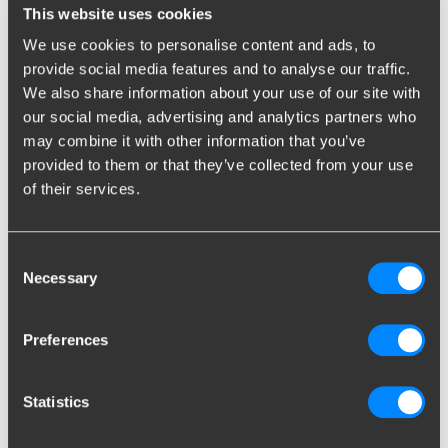
This website uses cookies
sécurité et celle des autres usagers de la route.
We use cookies to personalise content and ads, to
Pression maximale sur la
provide social media features and to analyse our traffic.
rotule d’attelage
We also share information about your use of our site with
our social media, advertising and analytics partners who
Chaque coffre sur attelage ne convient pas toujours pour votre
may combine it with other information that you’ve
voiture. Tout ceci est relatif au poids sur flèche sur la rotule de
provided to them or that they’ve collected from your use
l
‘attelage
qui est installée sous votre voiture. En d’autres mots :
of their services.
vous pouvez charger votre attelage jusqu’au poids maximal
déterminé par le fabricant de votre voiture. La pression
maximale sur la rotule
d’attelage
est souvent mentionnée sur la
Consent
plaque à côté de la prise de votre attelage. Dans le cas
Necessary
Selection
contraire, vous pouvez la retrouver dans les papiers de votre
véhicule ou alors poser la question à un concessionnaire de la
marque de votre véhicule.
Preferences
Problèmes en cas de
Statistics
surcharge
Cette pression maximale sur la rotule
d’attelage
varie selon les