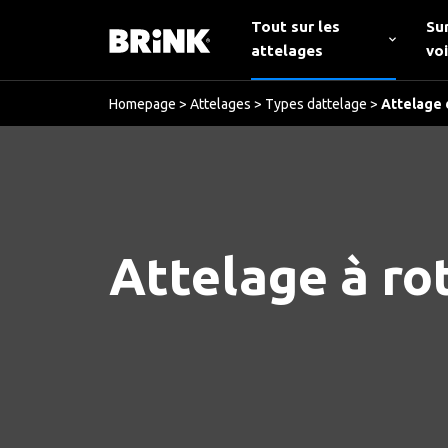
Tout sur les
Su
attelages
vo
Homepage
>
Attelages
>
Types dattelage
>
Attelage
Attelage à ro