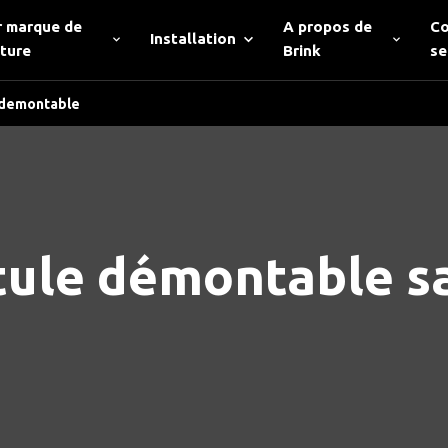
r marque de
A propos de
Co
Installation
iture
Brink
se
 demontable
tule démontable sa