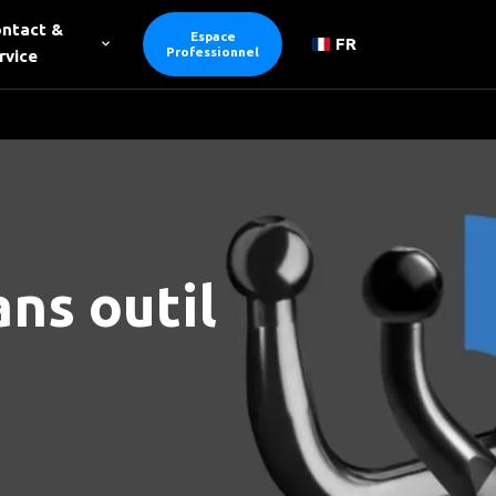
ntact &
Espace
FR
Professionnel
rvice
ns outil