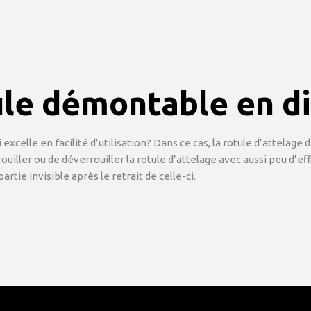
ule démontable en d
xcelle en facilité d’utilisation? Dans ce cas, la rotule d’attelage
ller ou de déverrouiller la rotule d’attelage avec aussi peu d’ef
rtie invisible après le retrait de celle-ci.