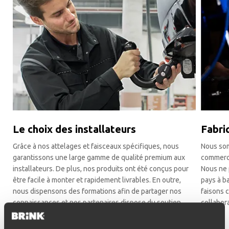
Le choix des installateurs
Fabri
Grâce à nos attelages et faisceaux spécifiques, nous
Nous som
garantissons une large gamme de qualité premium aux
commerci
installateurs. De plus, nos produits ont été conçus pour
Nous ne 
être facile à monter et rapidement livrables. En outre,
pays à b
nous dispensons des formations afin de partager nos
faisons c
connaissances et nos partenaires dispose du soutien
collabor
technique de notre équipe après-vente.