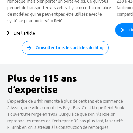
remorque, mais bien porter un porte-vélos. Ce qui vous
220 à 42
permet de transporter vos vélos. Il y a un certain nombre
facilemen
de modèles qui ne peuvent pas être utilisés avec le
comparti
système pour porte-vélo RMC.
Li
Lire l'article
Consulter tous les articles du blog
Plus de 115 ans
d’expertise
L’expertise de
Brink
remonte à plus de cent ans et a commencé
à Assen, une ville au nord des Pays-Bas. C’est là que Reint
Brink
a ouvert une forge en 1903. Jusqu’à ce que son fils Roelof
reprenne les rennes de l’entreprise 30 ans plus tard, la société
R.
Brink
en Zn. s’attelait à la construction de remorques.