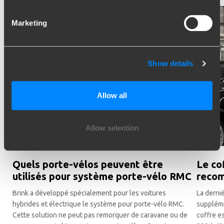
Marketing
Show details
Allow all
Allow selection
Quels porte-vélos peuvent être
Le co
utilisés pour système porte-vélo RMC
reco
Brink a développé spécialement pour les voitures
La derni
hybrides et électrique le système pour porte-vélo RMC.
suppléme
Cette solution ne peut pas remorquer de caravane ou de
coffre e