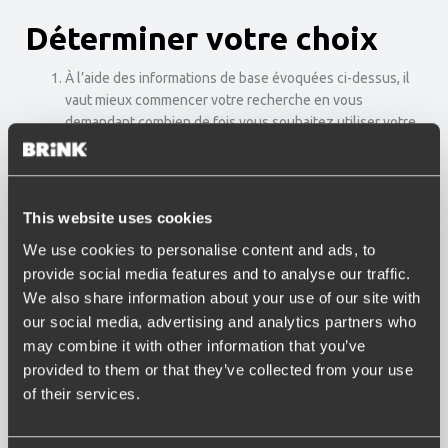
Déterminer votre choix
À l’aide des informations de base évoquées ci-dessus, il
vaut mieux commencer votre recherche en vous
demandant combien de fois vous souhaitez utiliser votre
attelage. Une fois par semaine (attelage RDAO) ou moins
fréquemment (attelage démontable ou escamotable) ?
Ensuite il faut se demander pourquoi vous souhaitez
principalement utiliser votre attelage. Pour l’utilisation
This website uses cookies
d’un porte-vélo (dispositif pour porte-vélo), d’une
We use cookies to personalise content and ads, to
caravane, d’une remorque ou d’une remorque pour
provide social media features and to analyse our traffic.
chevaux et bateaux (RDAO, démontable ou escamotable)
We also share information about your use of our site with
?
Finalement, vous pouvez déterminer si un crochet
our social media, advertising and analytics partners who
d’attelage peut oui RDAO) ou non (démontable ou
may combine it with other information that you’ve
escamotable) modifier l’aspect extérieur de votre voiture.
provided to them or that they’ve collected from your use
Vous pouvez vous baser sur ces réponses pour vous
of their services.
orienter à l’aide du configurateur d’attelages et chercher
les différents types d’attelages disponibles chez Brink et