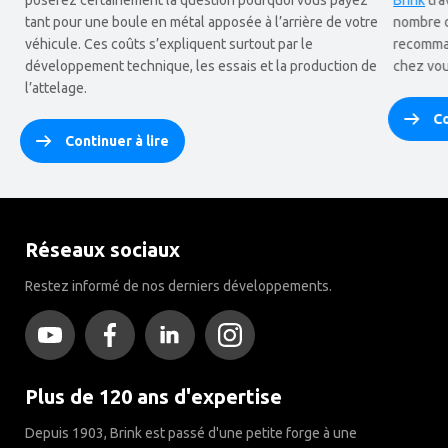
poserez certainement la question pourquoi vous payez
Brink
tra
tant pour une boule en métal apposée à l’arrière de votre
nombre d
véhicule. Ces coûts s’expliquent surtout par le
recomman
développement technique, les essais et la production de
chez vou
l’attelage.
Co
Continuer à lire
Réseaux sociaux
Restez informé de nos derniers développements.
Plus de 120 ans d'expertise
Depuis 1903, Brink est passé d'une petite forge à une