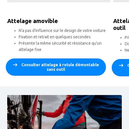
Attelage amovible
Attel
outil
N’a pas d’influence sur le design de votre voiture
Fixation et retrait en quelques secondes
Pr
Présente la même sécurité et résistance qu’un
Di
attelage fixe
Ne
Consulter attelage à rotule démontable
sans outil