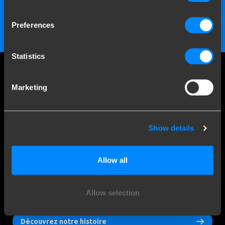
certifiées à proximité.
Preferences
Consulter l'ensemble des points de paramètre
Statistics
Réseaux sociaux
Marketing
Restez informé de nos derniers développements.
Show details
Plus de 120 ans d'expertise
Allow all
Depuis 1903, Brink est passé d'une petite forge à une
entreprise leader mondiale dans le domaine des attelages de
Allow selection
remorque.
Découvrez notre histoire