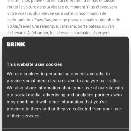
arrêter, vous pouvez lâcher l’accélérateur à temps et laisser
rouler la voiture dans la vitesse du moment. Plus élevée sera
votre vitesse, plus élevée sera votre consommation de
carburant. Aux Pays-Bas, vous ne pouvez jamais rouler plus de
80 km/h avec une remorque, caravane, porte bateau ou van
à chevaux. A l’étranger, les vitesses maximales divergent
fortement ; de 56 km/h sur chaque type de route en Irlande
jusqu’à 130 km/h sur les routes à péage françaises. A 130 km/h,
vous consommez bien plus de carburant qu’à 80 km/h. Pour
votre consommation de carburant, il vaut mieux maintenir une
This website uses cookies
vitesse réguliere durant votre trajet. Les arrêts brefs
influencent également la consommation de carburant.
We use cookies to personalise content and ads, to
Veillez dans tous les cas arrêter le moteur en cas d’arrêt, et si
provide social media features and to analyse our traffic.
vous redémarrez le moteur, faites-le sans donner de gaz, avec
We also share information about your use of our site with
une conduite souple.
our social media, advertising and analytics partners who
may combine it with other information that you’ve
Economies de carburant avec
provided to them or that they’ve collected from your use
caravane
of their services.
Lorsque vous achetez une caravane, votre choix dépendra