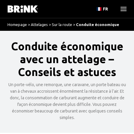
FR
Homepage
>
Attelages
>
Sur la route
>
Conduite économique
Conduite économique
avec un attelage –
Conseils et astuces
Un porte-vélo, une remorque, une caravane, un porte bateau ou
van à chevaux accroissent énormément la résistance à l’air. Et
donc, la consommation de carburant augmente et conduire de
façon économique devient plus difficile. Vous pouvez
économiser beaucoup de carburant avec quelques conseils
simples.