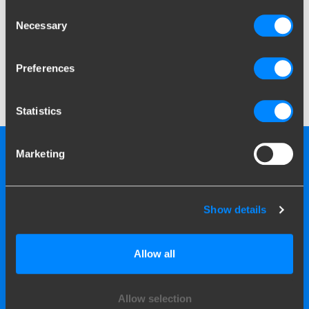
généralement de la taille et de la répartition. Pour réaliser des
Consent
économies de carburant, il vaut mieux choisir une caravane
Necessary
Selection
aérodynamique. Le modèle le plus avantageux est une caravane
étroite, basse avec un côté avant arrondi.
Preferences
Grâce à ces conseils pratiques, votre conduite en caravane et
remorque peut s’avérer plus économique.
Statistics
Marketing
Show details
Allow all
Allow selection