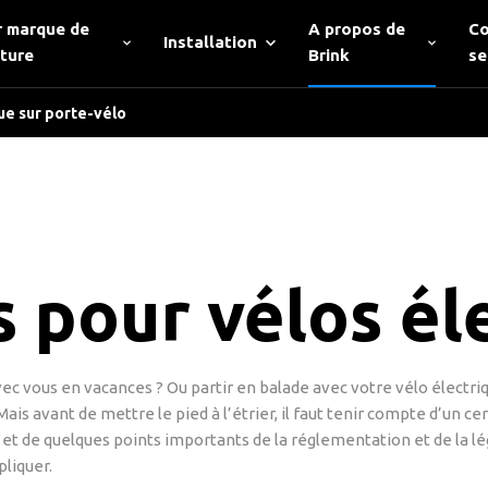
r marque de
A propos de
Co
Installation
iture
Brink
se
ue sur porte-vélo
s pour vélos él
c vous en vacances ? Ou partir en balade avec votre vélo électriq
Mais avant de mettre le pied à l’étrier, il faut tenir compte d’un c
et de quelques points importants de la réglementation et de la lég
pliquer.