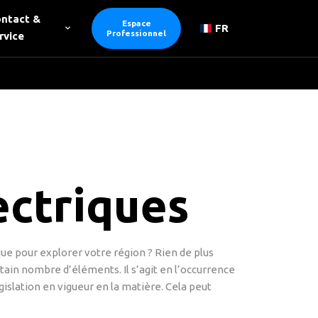
ntact &
Espace
FR
Professionnel
rvice
ectriques
ue pour explorer votre région ? Rien de plus
ertain nombre d’éléments. Il s’agit en l’occurrence
islation en vigueur en la matière. Cela peut