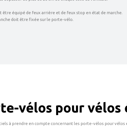
t être équipé de feux arrière et de feux stop en état de marche.
nche doit être fixée sur le porte-vélo.
te-vélos pour vélos 
iels à prendre en compte concernant les porte-vélos pour vélos él