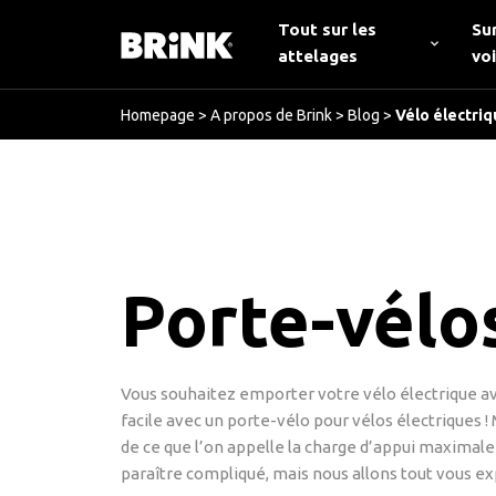
Tout sur les
Su
attelages
vo
Homepage
>
A propos de Brink
>
Blog
>
Vélo électriq
Porte-vélo
Vous souhaitez emporter votre vélo électrique ave
facile avec un porte-vélo pour vélos électriques ! 
de ce que l’on appelle la charge d’appui maximale 
paraître compliqué, mais nous allons tout vous ex