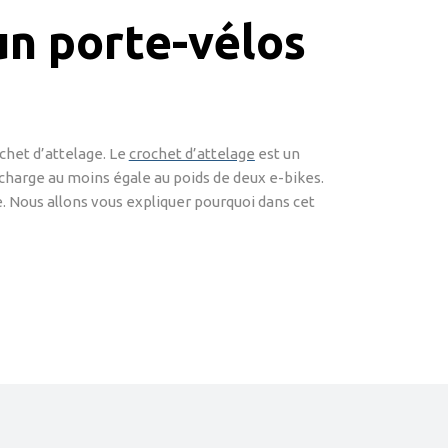
 un porte-vélos
chet d’attelage. Le
crochet d’attelage
est un
 charge au moins égale au poids de deux e-bikes.
e. Nous allons vous expliquer pourquoi dans cet