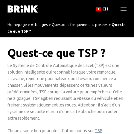
CH
Homepage
>
Attelages
>
Questions frequemment posees
>
Quest-
ce que TSP ?
Quest-ce que TSP ?
Le Système de Contrôle Automatique de Lacet (TSP) est une
solution intelligente qui reconnaît lorsque votre remorque,
caravane, remorque pour bateaux ou chevaux commence à
chasser. Si les mouvements dépassent certaines valeurs
prédéterminées, TSP corrige la voiture pour empêcher qu’elle
ne zigzague. TSP agit en réduisant la vitesse du véhicule et en
freinant systématiquement les roues. Attention : il s’agit d’un
système de sécurité et non d’une carte blanche pour rouler
extra rapidement.
Cliquez sur le lien pour plus d’informations sur
TSP
.