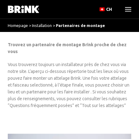
CH
Homepage
>
Installation
>
Partenaires de montage
Trouvez un partenaire de montage Brink proche de chez
vous
Vous trouverez toujours un installateur près de chez vous via
notre site. L’aperçu ci-dessous répertorie tout les lieux où vous
pouvez faire monter un attelage Brink. Une fois votre attelage
et faisceau selectionné, à l’étape finale, vous pouvez choisir un
lieu et un partenaire pour les faire installer . Si vous souhaitez
plus de renseignements, vous pouvez consulter les rubriques
“Questions fréquemment posées” et “Tout sur les attelages”