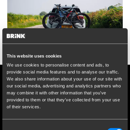
Fitters kaart
This website uses cookies
We use cookies to personalise content and ads, to
provide social media features and to analyse our traffic.
We also share information about your use of our site with
Réseaux sociaux
our social media, advertising and analytics partners who
Restez informé de nos derniers développements.
may combine it with other information that you’ve
provided to them or that they’ve collected from your use
of their services.
Plus de 120 ans d'expertise
Consent