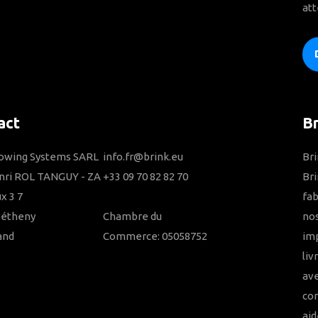
att
act
B
Towing Systems SARL
info.fr@brink.eu
Bri
nri ROL TANGUY - ZA
+33 09 70 82 82 70
Bri
x 3 7
fab
Bétheny
Chambre du
nos
and
Commerce: 05058752
imp
liv
ave
con
aid