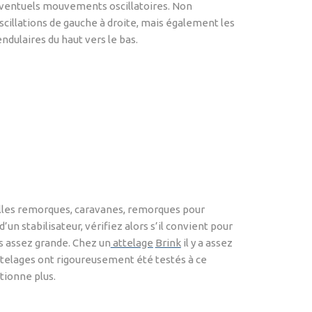
ventuels mouvements oscillatoires. Non
cillations de gauche à droite, mais également les
ulaires du haut vers le bas.
velles remorques, caravanes, remorques pour
n stabilisateur, vérifiez alors s’il convient pour
as assez grande. Chez un
attelage
Brink
il y a assez
ttelages ont rigoureusement été testés à ce
ctionne plus.