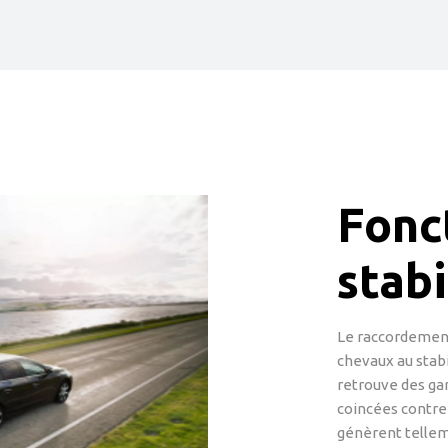
Fonc
stabi
Le raccordement
chevaux au stabil
retrouve des gar
coincées contre 
génèrent tellem