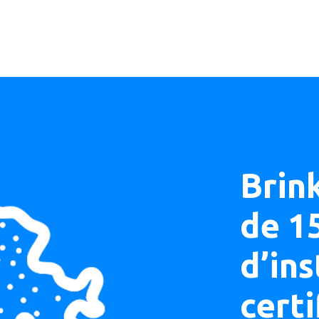
Brin
de 1
d’ins
certi