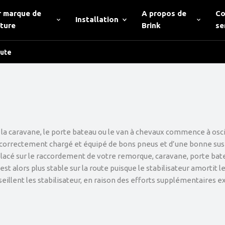
r marque de
A propos de
Co
Installation
iture
Brink
se
oute
, la caravane, le porte bateau ou le van à chevaux commence à oscill
st correctement chargé et équipé de bons pneus et d’une bonne sus
 placé sur le raccordement de votre remorque, caravane, porte ba
st alors plus stable sur la route puisque le stabilisateur amortit l
illent les stabilisateur, en raison des efforts supplémentaires exe