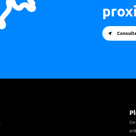
prox
Consulte
Pl
.
Dep
ent