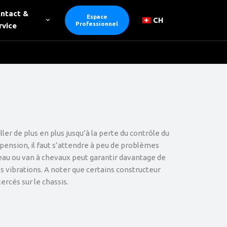
ntact &
Espace
CH
Professionnel
rvice
er de plus en plus jusqu’à la perte du contrôle du
pension, il faut s’attendre à peu de problèmes
teau ou van à chevaux peut garantir davantage de
es vibrations. A noter que certains constructeur
rcés sur le chassis.