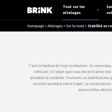
Tout sur les
Su
attelages
vo
Homepage
>
Attelages
>
Sur la route
>
Stabilité en r
C’est la hantise de tout conducteur : la remorque
véhicule. Si l’objet que vous devez tracter e
pendant la conduite. Pourtant, un stabilisateur
sécurité pendant votre trajet. La combinaison e
automobiles déconse